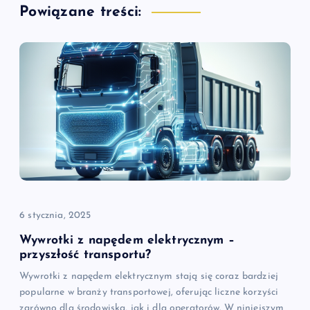
a
Powiązane treści:
c
j
a
w
p
i
6 stycznia, 2025
s
Wywrotki z napędem elektrycznym –
przyszłość transportu?
u
Wywrotki z napędem elektrycznym stają się coraz bardziej
popularne w branży transportowej, oferując liczne korzyści
zarówno dla środowiska, jak i dla operatorów. W niniejszym