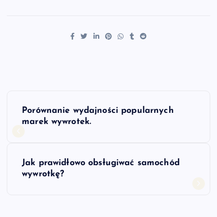
N
Porównanie wydajności popularnych
a
marek wywrotek.
w
Jak prawidłowo obsługiwać samochód
i
wywrotkę?
g