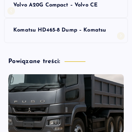
Volvo A20G Compact – Volvo CE
a
w
Komatsu HD465-8 Dump – Komatsu
i
g
Powiązane treści:
a
c
j
a
w