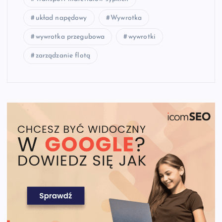
układ napędowy
Wywrotka
wywrotka przegubowa
wywrotki
zarządzanie flotą