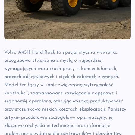
Volvo A45H Hard Rock to specjalistyczna wywrotka
przegubowa stworzona z myślą o najbardziej
wymagających warunkach pracy — kamieniołomach,
pracach odkrywkowych i ciężkich robotach ziemnych.
Model ten łączy w sobie zwiększoną wytrzymałość
konstrukcji, zaawansowane rozwiązania napędowe i
ergonomię operatora, oferując wysoką produktywność
przy stosunkowo niskich kosztach eksploatacji. Poniższy
artykuł przedstawia szczegółowy opis maszyny, jej
kluczowe cechy, dane techniczne oraz informacje
praktyczne przydatne dla użytkowników i decydentów.