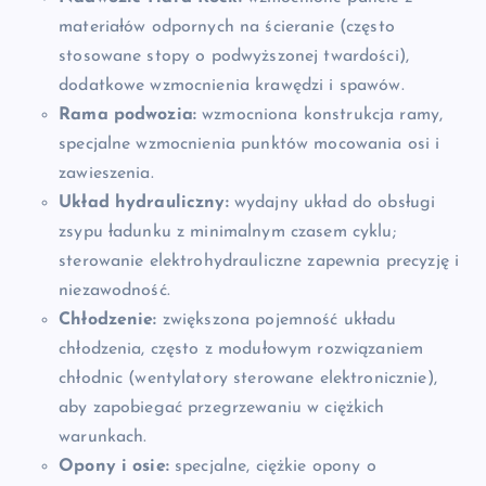
materiałów odpornych na ścieranie (często
stosowane stopy o podwyższonej twardości),
dodatkowe wzmocnienia krawędzi i spawów.
Rama podwozia:
wzmocniona konstrukcja ramy,
specjalne wzmocnienia punktów mocowania osi i
zawieszenia.
Układ hydrauliczny:
wydajny układ do obsługi
zsypu ładunku z minimalnym czasem cyklu;
sterowanie elektrohydrauliczne zapewnia precyzję i
niezawodność.
Chłodzenie:
zwiększona pojemność układu
chłodzenia, często z modułowym rozwiązaniem
chłodnic (wentylatory sterowane elektronicznie),
aby zapobiegać przegrzewaniu w ciężkich
warunkach.
Opony i osie:
specjalne, ciężkie opony o