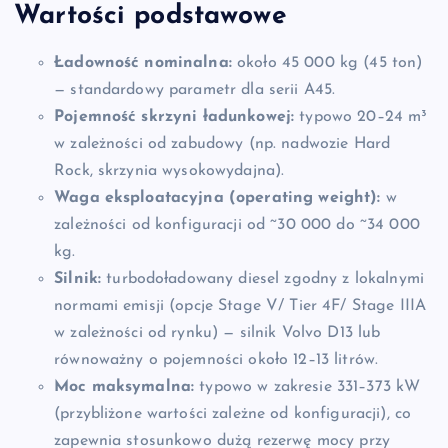
Wartości podstawowe
Ładowność nominalna:
około 45 000 kg (45 ton)
— standardowy parametr dla serii A45.
Pojemność skrzyni ładunkowej:
typowo 20–24 m³
w zależności od zabudowy (np. nadwozie Hard
Rock, skrzynia wysokowydajna).
Waga eksploatacyjna (operating weight):
w
zależności od konfiguracji od ~30 000 do ~34 000
kg.
Silnik:
turbodoładowany diesel zgodny z lokalnymi
normami emisji (opcje Stage V/ Tier 4F/ Stage IIIA
w zależności od rynku) — silnik Volvo D13 lub
równoważny o pojemności około 12–13 litrów.
Moc maksymalna:
typowo w zakresie 331–373 kW
(przybliżone wartości zależne od konfiguracji), co
zapewnia stosunkowo dużą rezerwę mocy przy