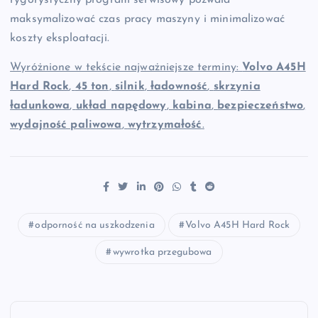
maksymalizować czas pracy maszyny i minimalizować
koszty eksploatacji.
Wyróżnione w tekście najważniejsze terminy:
Volvo A45H
Hard Rock
,
45 ton
,
silnik
,
ładowność
,
skrzynia
ładunkowa
,
układ napędowy
,
kabina
,
bezpieczeństwo
,
wydajność paliwowa
,
wytrzymałość
.
odporność na uszkodzenia
Volvo A45H Hard Rock
wywrotka przegubowa
N