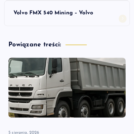
w
Volvo FMX 540 Mining – Volvo
i
g
Powiązane treści:
a
c
j
a
w
p
5 sierpnia, 2026