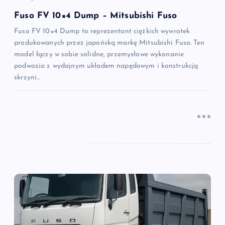
i
Fuso FV 10×4 Dump – Mitsubishi Fuso
Fuso FV 10×4 Dump to reprezentant ciężkich wywrotek
s
produkowanych przez japońską markę Mitsubishi Fuso. Ten
model łączy w sobie solidne, przemysłowe wykonanie
u
podwozia z wydajnym układem napędowym i konstrukcją
skrzyni…