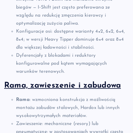
biegów — I‑Shift jest często preferowana ze
względu na redukcję zmęczenia kierowcy i
optymalizację zużycia paliwa.
Konfiguracje osi: dostępne warianty 4×2, 6×2, 6×4,
8×4; w wersji Heavy Tipper dominuje 6×4 oraz 8×4
dla większej ładowności i stabilności.
Dyferencjały z blokadami i reduktory
konfigurowalne pod kątem wymagających
warunków terenowych.
Rama, zawieszenie i zabudowa
Rama
: wzmocniona konstrukcja z możliwością
montażu zabudów stalowych, Hardox lub innych
wysokowytrzymałych materiałów.
Zawieszenie: mechaniczne (resory) lub
pneumatyczne; w zastosowaniach wywrotki często