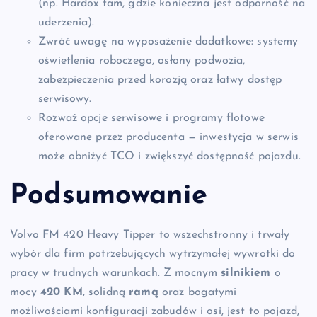
(np. Hardox tam, gdzie konieczna jest odporność na
uderzenia).
Zwróć uwagę na wyposażenie dodatkowe: systemy
oświetlenia roboczego, osłony podwozia,
zabezpieczenia przed korozją oraz łatwy dostęp
serwisowy.
Rozważ opcje serwisowe i programy flotowe
oferowane przez producenta — inwestycja w serwis
może obniżyć TCO i zwiększyć dostępność pojazdu.
Podsumowanie
Volvo FM 420 Heavy Tipper to wszechstronny i trwały
wybór dla firm potrzebujących wytrzymałej wywrotki do
pracy w trudnych warunkach. Z mocnym
silnikiem
o
mocy
420 KM
, solidną
ramą
oraz bogatymi
możliwościami konfiguracji zabudów i osi, jest to pojazd,