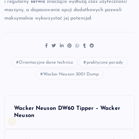
i regularny
serwis
znacząco wydłużą czas użyteczności
maszyny, a dopasowanie opcji dodatkowych pozwoli
maksymalnie wykorzystać jej potencjał.
Orientacyjne dane technicz
praktyczne porady
Wacker Neuson 3001 Dump
N
Wacker Neuson DW60 Tipper – Wacker
a
Neuson
w