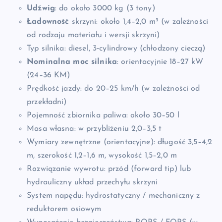
Udźwig
: do około 3000 kg (3 tony)
Ładowność
skrzyni: około 1,4–2,0 m³ (w zależności
od rodzaju materiału i wersji skrzyni)
Typ silnika: diesel, 3‑cylindrowy (chłodzony cieczą)
Nominalna moc silnika
: orientacyjnie 18–27 kW
(24–36 KM)
Prędkość jazdy: do 20–25 km/h (w zależności od
przekładni)
Pojemność zbiornika paliwa: około 30–50 l
Masa własna: w przybliżeniu 2,0–3,5 t
Wymiary zewnętrzne (orientacyjne): długość 3,5–4,2
m, szerokość 1,2–1,6 m, wysokość 1,5–2,0 m
Rozwiązanie wywrotu: przód (forward tip) lub
hydrauliczny układ przechyłu skrzyni
System napędu: hydrostatyczny / mechaniczny z
reduktorem osiowym