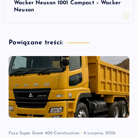
Wacker Neuson 1001 Compact – Wacker
i
Neuson
g
a
Powiązane treści:
c
j
a
w
p
i
Fuso Super Great 400 Construction
8 sierpnia, 2026