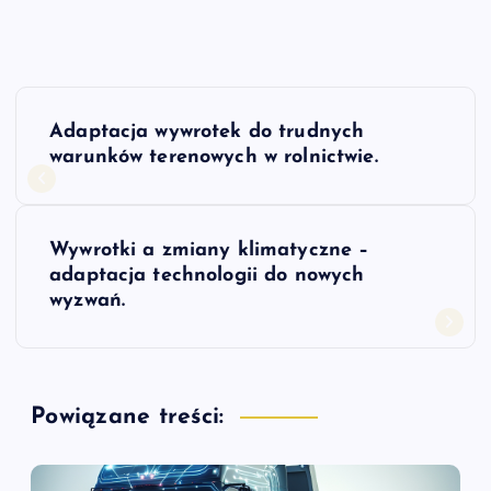
N
Adaptacja wywrotek do trudnych
a
warunków terenowych w rolnictwie.
w
Wywrotki a zmiany klimatyczne –
i
adaptacja technologii do nowych
wyzwań.
g
a
Powiązane treści:
c
j