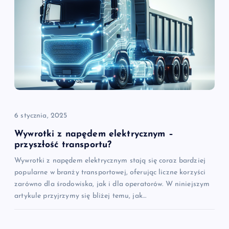
a
w
p
i
6 stycznia, 2025
s
Wywrotki z napędem elektrycznym –
u
przyszłość transportu?
Wywrotki z napędem elektrycznym stają się coraz bardziej
popularne w branży transportowej, oferując liczne korzyści
zarówno dla środowiska, jak i dla operatorów. W niniejszym
artykule przyjrzymy się bliżej temu, jak…