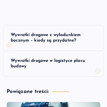
N
Wywrotki drogowe z wyładunkiem
a
bocznym – kiedy są przydatne?
w
Wywrotki drogowe w logistyce placu
i
budowy
g
a
Powiązane treści:
c