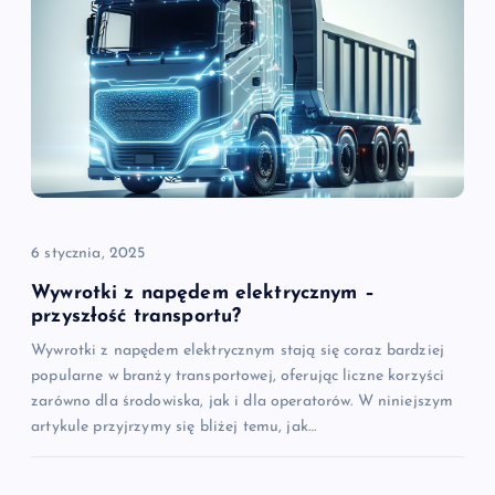
j
a
w
p
i
6 stycznia, 2025
s
Wywrotki z napędem elektrycznym –
przyszłość transportu?
u
Wywrotki z napędem elektrycznym stają się coraz bardziej
popularne w branży transportowej, oferując liczne korzyści
zarówno dla środowiska, jak i dla operatorów. W niniejszym
artykule przyjrzymy się bliżej temu, jak…