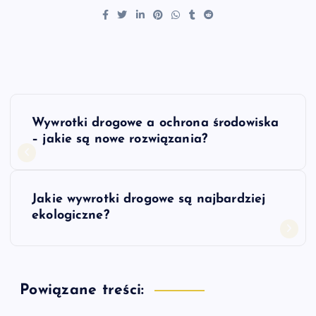
N
Wywrotki drogowe a ochrona środowiska
a
– jakie są nowe rozwiązania?
w
Jakie wywrotki drogowe są najbardziej
i
ekologiczne?
g
a
Powiązane treści: