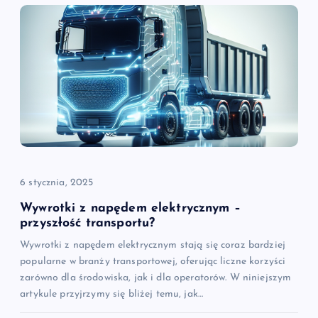
c
j
a
w
p
i
6 stycznia, 2025
s
Wywrotki z napędem elektrycznym –
przyszłość transportu?
u
Wywrotki z napędem elektrycznym stają się coraz bardziej
popularne w branży transportowej, oferując liczne korzyści
zarówno dla środowiska, jak i dla operatorów. W niniejszym
artykule przyjrzymy się bliżej temu, jak…