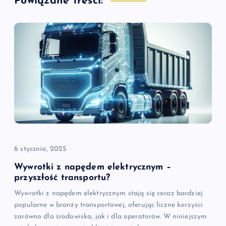
Powiązane treści:
c
j
a
w
p
i
6 stycznia, 2025
s
Wywrotki z napędem elektrycznym –
przyszłość transportu?
u
Wywrotki z napędem elektrycznym stają się coraz bardziej
popularne w branży transportowej, oferując liczne korzyści
zarówno dla środowiska, jak i dla operatorów. W niniejszym