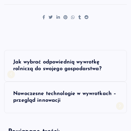
N
Jak wybrać odpowiednią wywrotkę
a
rolniczą do swojego gospodarstwa?
w
Nowoczesne technologie w wywrotkach –
i
przegląd innowacji
g
a