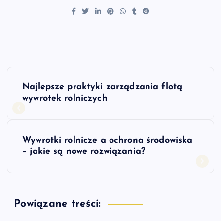
N
Najlepsze praktyki zarządzania flotą
a
wywrotek rolniczych
w
Wywrotki rolnicze a ochrona środowiska
i
– jakie są nowe rozwiązania?
g
a
Powiązane treści: