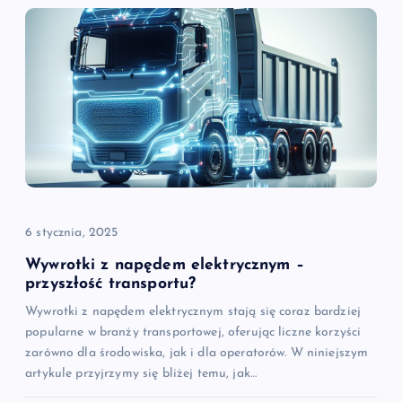
c
j
a
w
p
i
6 stycznia, 2025
s
Wywrotki z napędem elektrycznym –
przyszłość transportu?
u
Wywrotki z napędem elektrycznym stają się coraz bardziej
popularne w branży transportowej, oferując liczne korzyści
zarówno dla środowiska, jak i dla operatorów. W niniejszym
artykule przyjrzymy się bliżej temu, jak…