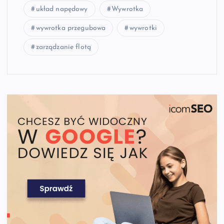
układ napędowy
Wywrotka
wywrotka przegubowa
wywrotki
zarządzanie flotą