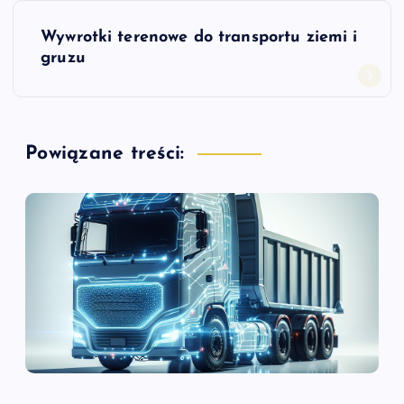
w
Wywrotki terenowe do transportu ziemi i
i
gruzu
g
a
Powiązane treści:
c
j
a
w
p