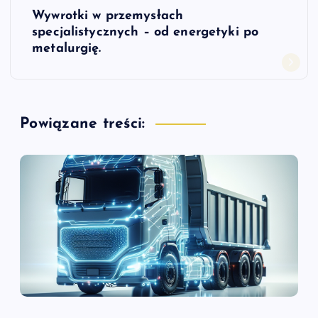
Wywrotki w przemysłach
i
specjalistycznych – od energetyki po
metalurgię.
g
a
Powiązane treści:
c
j
a
w
p
i