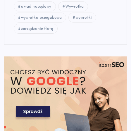
układ napędowy
Wywrotka
wywrotka przegubowa
wywrotki
zarządzanie flotą