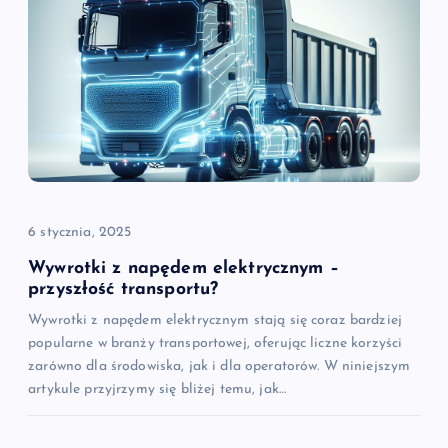
j
a
w
p
i
6 stycznia, 2025
s
Wywrotki z napędem elektrycznym –
przyszłość transportu?
u
Wywrotki z napędem elektrycznym stają się coraz bardziej
popularne w branży transportowej, oferując liczne korzyści
zarówno dla środowiska, jak i dla operatorów. W niniejszym
artykule przyjrzymy się bliżej temu, jak…