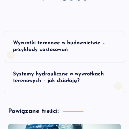
N
Wywrotki terenowe w budownictwie –
a
przykłady zastosowań
w
Systemy hydrauliczne w wywrotkach
i
terenowych – jak działają?
g
a
Powiązane treści:
c