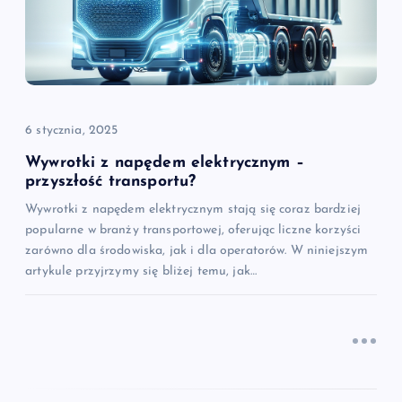
w
p
i
6 stycznia, 2025
s
Wywrotki z napędem elektrycznym –
przyszłość transportu?
u
Wywrotki z napędem elektrycznym stają się coraz bardziej
popularne w branży transportowej, oferując liczne korzyści
zarówno dla środowiska, jak i dla operatorów. W niniejszym
artykule przyjrzymy się bliżej temu, jak…