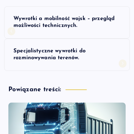
N
Wywrotki a mobilność wojsk – przegląd
a
możliwości technicznych.
w
Specjalistyczne wywrotki do
i
rozminowywania terenów.
g
a
Powiązane treści:
c
j
a