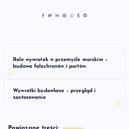
N
Role wywrotek w przemyśle morskim –
a
budowa falochronów i portów.
w
Wywrotki budowlane – przegląd i
i
zastosowanie
g
a
Powiązane treści: