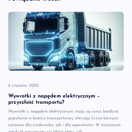
c
j
a
w
p
i
6 stycznia, 2025
s
Wywrotki z napędem elektrycznym –
przyszłość transportu?
u
Wywrotki z napędem elektrycznym stają się coraz bardziej
popularne w branży transportowej, oferując liczne korzyści
zarówno dla środowiska, jak i dla operatorów. W niniejszym
artykule przyjrzymy się bliżej temu, jak…