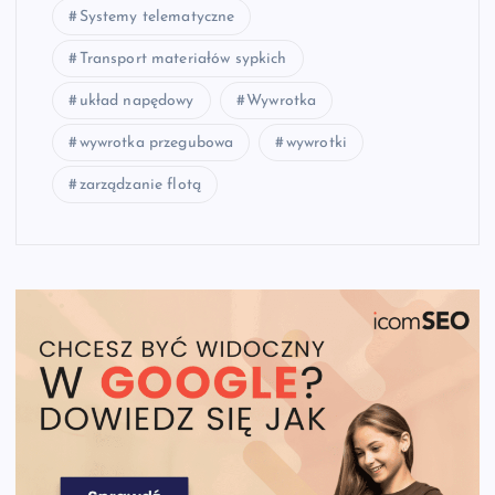
Systemy telematyczne
Transport materiałów sypkich
układ napędowy
Wywrotka
wywrotka przegubowa
wywrotki
zarządzanie flotą