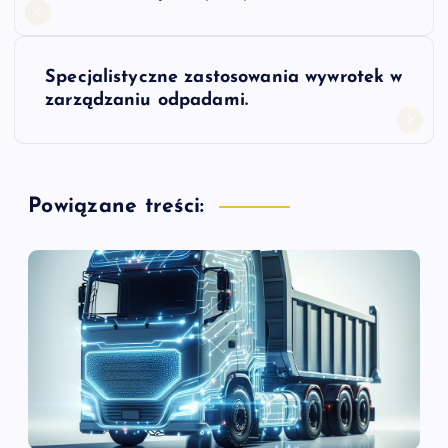
a
w
Specjalistyczne zastosowania wywrotek w
i
zarządzaniu odpadami.
g
a
Powiązane treści:
c
j
a
w
p