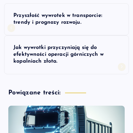
N
Przyszłość wywrotek w transporcie:
a
trendy i prognozy rozwoju.
w
Jak wywrotki przyczyniają się do
i
efektywności operacji górniczych w
kopalniach złota.
g
a
Powiązane treści:
c
j
a