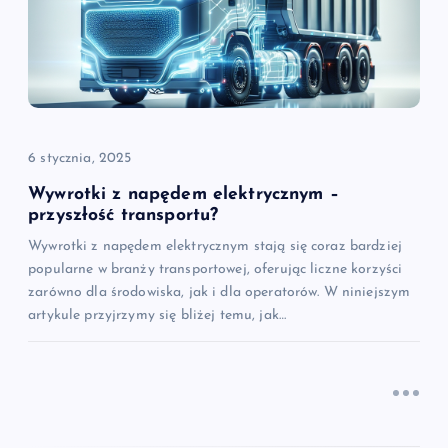
w
p
i
6 stycznia, 2025
s
Wywrotki z napędem elektrycznym –
u
przyszłość transportu?
Wywrotki z napędem elektrycznym stają się coraz bardziej
popularne w branży transportowej, oferując liczne korzyści
zarówno dla środowiska, jak i dla operatorów. W niniejszym
artykule przyjrzymy się bliżej temu, jak…