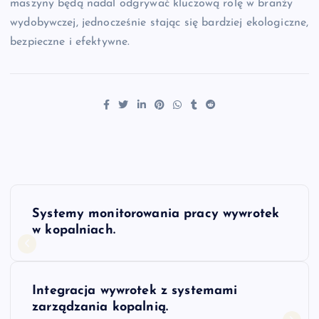
maszyny będą nadal odgrywać kluczową rolę w branży
wydobywczej, jednocześnie stając się bardziej ekologiczne,
bezpieczne i efektywne.
N
Systemy monitorowania pracy wywrotek
a
w kopalniach.
w
Integracja wywrotek z systemami
i
zarządzania kopalnią.