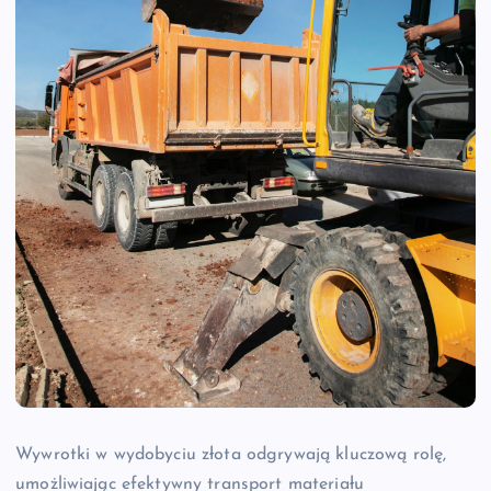
Wywrotki w wydobyciu złota odgrywają kluczową rolę,
umożliwiając efektywny transport materiału