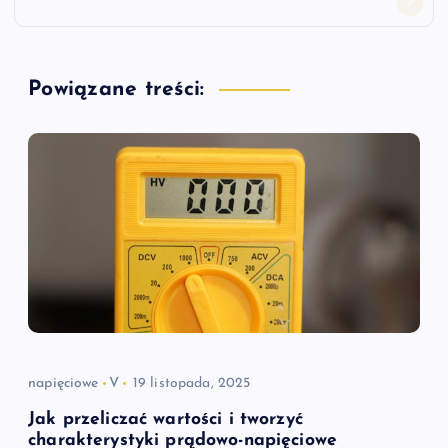
g
a
Powiązane treści:
c
j
a
w
p
i
napięciowe
V
19 listopada, 2025
s
Jak przeliczać wartości i tworzyć
charakterystyki prądowo-napięciowe