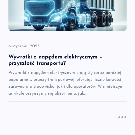
w
p
i
6 stycznia, 2025
s
Wywrotki z napędem elektrycznym –
przyszłość transportu?
u
Wywrotki z napędem elektrycznym stają się coraz bardziej
popularne w branży transportowej, oferując liczne korzyści
zarówno dla środowiska, jak i dla operatorów. W niniejszym
artykule przyjrzymy się bliżej temu, jak…