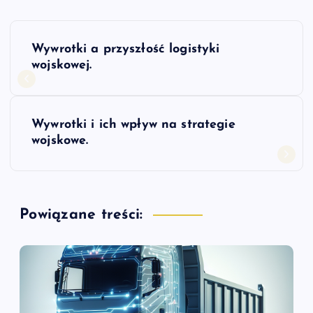
N
Wywrotki a przyszłość logistyki
a
wojskowej.
w
Wywrotki i ich wpływ na strategie
i
wojskowe.
g
a
Powiązane treści:
c
j
a