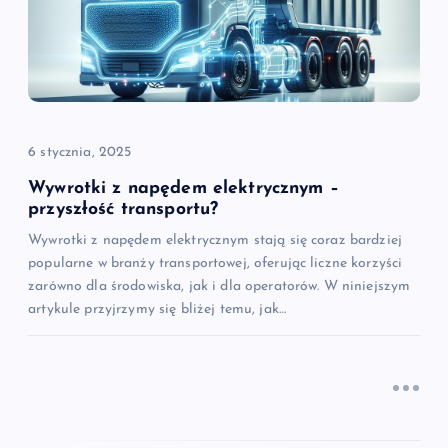
w
p
i
6 stycznia, 2025
s
Wywrotki z napędem elektrycznym –
przyszłość transportu?
u
Wywrotki z napędem elektrycznym stają się coraz bardziej
popularne w branży transportowej, oferując liczne korzyści
zarówno dla środowiska, jak i dla operatorów. W niniejszym
artykule przyjrzymy się bliżej temu, jak…