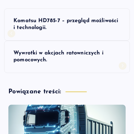
N
Komatsu HD785-7 – przegląd możliwości
a
i technologii.
w
Wywrotki w akcjach ratowniczych i
i
pomocowych.
g
a
Powiązane treści:
c
j
a