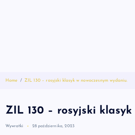
S
k
i
p
t
o
c
o
n
t
Home
ZIL 130 – rosyjski klasyk w nowoczesnym wydaniu.
e
n
t
ZIL 130 – rosyjski klasy
Wywrotki
28 października, 2023