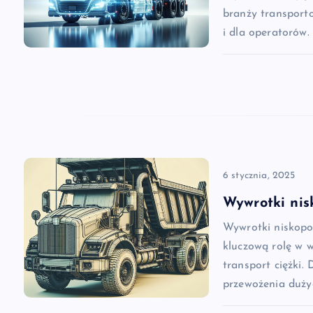
branży transporto
a
i dla operatorów.
w
p
i
6 stycznia, 2025
s
Wywrotki nis
u
Wywrotki niskopo
kluczową rolę w w
transport ciężki. 
przewożenia duży