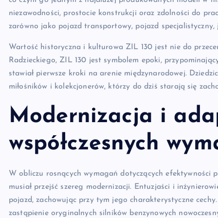
co czyni go jednym z najdłużej produkowanych modeli w hist
niezawodności, prostocie konstrukcji oraz zdolności do pra
zarówno jako pojazd transportowy, pojazd specjalistyczny, 
Wartość historyczna i kulturowa ZIL 130 jest nie do przec
Radzieckiego, ZIL 130 jest symbolem epoki, przypominając
stawiał pierwsze kroki na arenie międzynarodowej. Dziedzi
miłośników i kolekcjonerów, którzy do dziś starają się zac
Modernizacja i ada
współczesnych wym
W obliczu rosnących wymagań dotyczących efektywności pal
musiał przejść szereg modernizacji. Entuzjaści i inżyniero
pojazd, zachowując przy tym jego charakterystyczne cechy
zastąpienie oryginalnych silników benzynowych nowoczesny