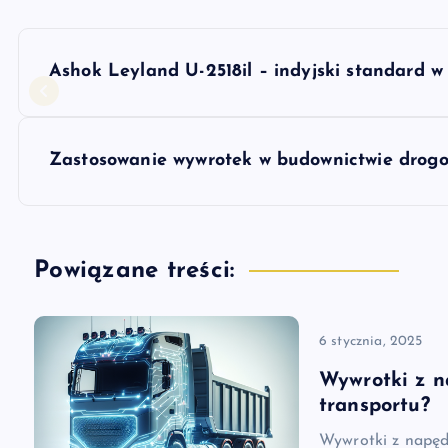
N
Ashok Leyland U-2518il – indyjski standard w 
a
w
Zastosowanie wywrotek w budownictwie drogow
i
g
Powiązane treści:
a
6 stycznia, 2025
c
Wywrotki z n
transportu?
j
Wywrotki z napęd