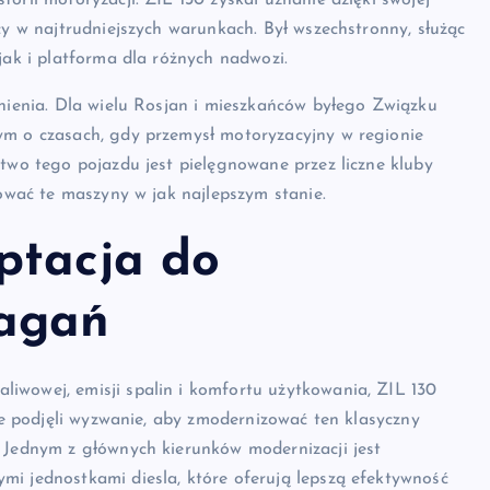
orii motoryzacji. ZIL 130 zyskał uznanie dzięki swojej
cy w najtrudniejszych warunkach. Był wszechstronny, służąc
jak i platforma dla różnych nadwozi.
enienia. Dla wielu Rosjan i mieszkańców byłego Związku
ym o czasach, gdy przemysł motoryzacyjny w regionie
ctwo tego pojazdu jest pielęgnowane przez liczne kluby
hować te maszyny w jak najlepszym stanie.
ptacja do
agań
iwowej, emisji spalin i komfortu użytkowania, ZIL 130
wie podjęli wyzwanie, aby zmodernizować ten klasyczny
. Jednym z głównych kierunków modernizacji jest
mi jednostkami diesla, które oferują lepszą efektywność