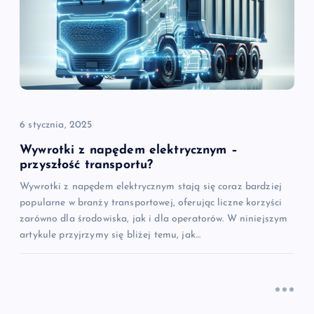
a
w
p
i
6 stycznia, 2025
s
Wywrotki z napędem elektrycznym –
przyszłość transportu?
u
Wywrotki z napędem elektrycznym stają się coraz bardziej
popularne w branży transportowej, oferując liczne korzyści
zarówno dla środowiska, jak i dla operatorów. W niniejszym
artykule przyjrzymy się bliżej temu, jak…