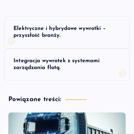
N
Elektryczne i hybrydowe wywrotki –
a
przyszłość branży.
w
Integracja wywrotek z systemami
i
zarządzania flotą.
g
a
Powiązane treści:
c
j