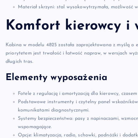
Materiał skrzyni: stal wysokowytrzymała, możliwość 
Komfort kierowcy i
Kabina w modelu 4825 została zaprojektowana z myślą o e
priorytetem jest trwałość i łatwość napraw, w wersjach wy
długich tras.
Elementy wyposażenia
Fotele z regulacją i amortyzacją dla kierowcy, czase
Podstawowe instrumenty i czytelny panel wskaźników;
komunikatami diagnostycznymi.
Systemy bezpieczeństwa: pasy z napinaczami, wzmocn
wspomagające.
Opcje: klimatyzacja, radio, schowki, podnóżki i dodat