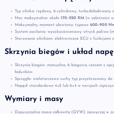
Typ silnika: rzędowy, 6-cylindrowy, turbodoładowany d
Moc maksymalna: około
170–220 KM
(w zależności od
Maksymalny moment obrotowy: typowo
600–900 N
System zasilania: wysokociśnieniowy wtrysk paliwa (
Sterowanie silnikiem: elektroniczne ECU z funkcjami 
Skrzynia biegów i układ nap
Skrzynia biegów: manualna, 6-biegowa, czasem z opcj
ładunków.
Sprzęgło: wielotarczowe suchy typ przystosowany do 
Napęd: standardowo 4×2 lub 6×4 w wersjach cięższych 
Wymiary i masy
Dopuszczalna masa całkowita (GVW): zazwyczaj w z