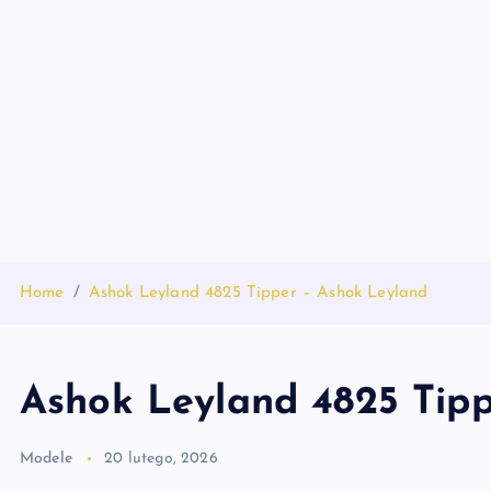
S
k
i
p
t
o
c
o
n
t
Home
Ashok Leyland 4825 Tipper – Ashok Leyland
e
n
t
Ashok Leyland 4825 Tip
Modele
20 lutego, 2026