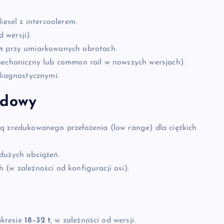
iesel z intercoolerem.
 wersji).
m
przy umiarkowanych obrotach.
mechaniczny lub common rail w nowszych wersjach).
diagnostycznymi.
ędowy
ą zredukowanego przełożenia (low range) dla ciężkich
dużych obciążeń.
(w zależności od konfiguracji osi).
akresie
18–32 t
, w zależności od wersji.