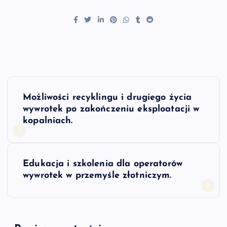
N
Możliwości recyklingu i drugiego życia
a
wywrotek po zakończeniu eksploatacji w
kopalniach.
w
i
Edukacja i szkolenia dla operatorów
wywrotek w przemyśle złotniczym.
g
a