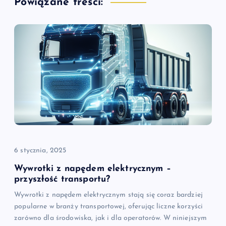
Powiązane treści:
c
j
a
w
p
i
6 stycznia, 2025
s
Wywrotki z napędem elektrycznym –
u
przyszłość transportu?
Wywrotki z napędem elektrycznym stają się coraz bardziej
popularne w branży transportowej, oferując liczne korzyści
zarówno dla środowiska, jak i dla operatorów. W niniejszym