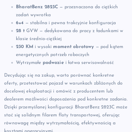
BharatBenz 2823C
— przeznaczona do ciężkich
zadań wywrotka
6×4
— stabilna i pewna trakcyjnie konfiguracja
28 t
GVW — dedykowana do pracy z ładunkami w
klasie średnio-ciężkiej
230 KM
i wysoki
moment obrotowy
— pod kątem
energetycznych potrzeb roboczych
Wytrzymałe
podwozie
i łatwa serwisowalność
Decydując się na zakup, warto porównać konkretne
oferty, przetestować pojazd w warunkach zbliżonych do
docelowej eksploatacji i omówić z producentem lub
dealerem możliwości doposażenia pod konkretne zadania.
Dzięki przemyślanej konfiguracji BharatBenz 2823C może
stać się solidnym filarem floty transportowej, oferując
równowagę między wytrzymałością, efektywnością a
kosztami operacyjnymi.