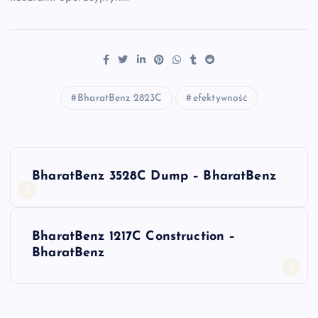
BharatBenz 2823C
efektywność
N
BharatBenz 3528C Dump – BharatBenz
a
w
BharatBenz 1217C Construction –
BharatBenz
i
g