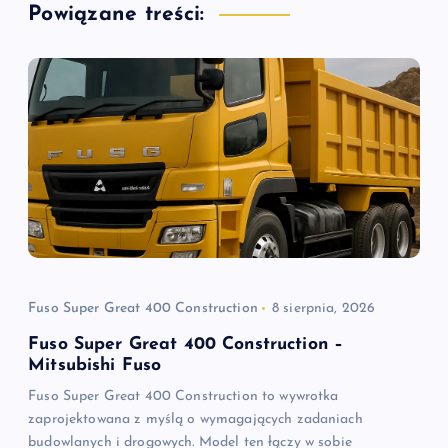
Powiązane treści:
a
c
j
a
w
p
i
Fuso Super Great 400 Construction
8 sierpnia, 2026
Fuso Super Great 400 Construction –
s
Mitsubishi Fuso
Fuso Super Great 400 Construction to wywrotka
u
zaprojektowana z myślą o wymagających zadaniach
budowlanych i drogowych. Model ten łączy w sobie