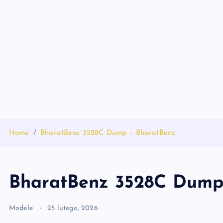
S
k
i
p
t
o
c
o
n
t
Home
BharatBenz 3528C Dump – BharatBenz
e
n
t
BharatBenz 3528C Dump
Modele
25 lutego, 2026