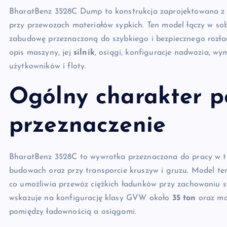
BharatBenz 3528C Dump to konstrukcja zaprojektowana z m
przy przewozach materiałów sypkich. Ten model łączy w so
zabudowę przeznaczoną do szybkiego i bezpiecznego rozł
opis maszyny, jej
silnik
, osiągi, konfiguracje nadwozia, w
użytkowników i floty.
Ogólny charakter p
przeznaczenie
BharatBenz 3528C to wywrotka przeznaczona do pracy w t
budowach oraz przy transporcie kruszyw i gruzu. Model ten
co umożliwia przewóz ciężkich ładunków przy zachowaniu s
wskazuje na konfigurację klasy GVW około
35 ton
oraz mo
pomiędzy ładownością a osiągami.