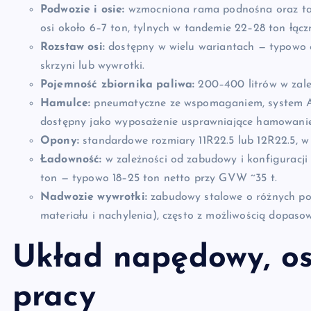
Podwozie i osie:
wzmocniona rama podnośna oraz tand
osi około 6–7 ton, tylnych w tandemie 22–28 ton łączn
Rozstaw osi:
dostępny w wielu wariantach — typowo
skrzyni lub wywrotki.
Pojemność zbiornika paliwa:
200–400 litrów w zależ
Hamulce:
pneumatyczne ze wspomaganiem, system AB
dostępny jako wyposażenie usprawniające hamowanie
Opony:
standardowe rozmiary 11R22.5 lub 12R22.5, w
Ładowność:
w zależności od zabudowy i konfiguracji
ton — typowo 18–25 ton netto przy GVW ~35 t.
Nadwozie wywrotki:
zabudowy stalowe o różnych poj
materiału i nachylenia), często z możliwością dopasow
Układ napędowy, os
pracy