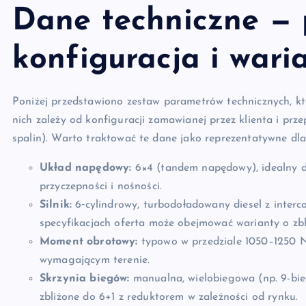
Dane techniczne —
konfiguracja i wari
Poniżej przedstawiono zestaw parametrów technicznych, kt
nich zależy od konfiguracji zamawianej przez klienta i pr
spalin). Warto traktować te dane jako reprezentatywne dl
Układ napędowy:
6×4 (tandem napędowy), idealny 
przyczepności i nośności.
Silnik:
6‑cylindrowy, turbodoładowany diesel z inter
specyfikacjach oferta może obejmować warianty o zbl
Moment obrotowy:
typowo w przedziale 1050–1250 N
wymagającym terenie.
Skrzynia biegów:
manualna, wielobiegowa (np. 9-bie
zbliżone do 6+1 z reduktorem w zależności od rynku.