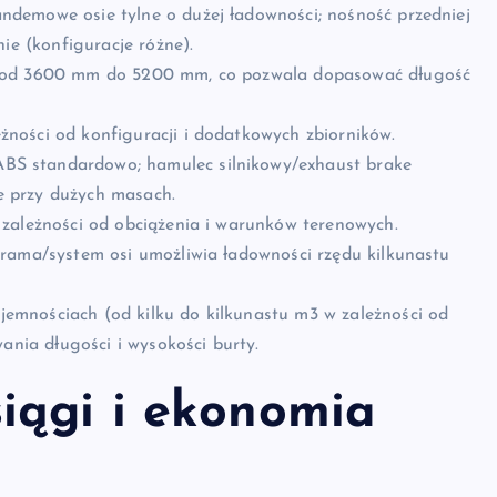
emowe osie tylne o dużej ładowności; nośność przedniej
ie (konfiguracje różne).
 od 3600 mm do 5200 mm, co pozwala dopasować długość
ności od konfiguracji i dodatkowych zbiorników.
S standardowo; hamulec silnikowy/exhaust brake
 przy dużych masach.
 zależności od obciążenia i warunków terenowych.
 rama/system osi umożliwia ładowności rzędu kilkunastu
emnościach (od kilku do kilkunastu m3 w zależności od
ania długości i wysokości burty.
iągi i ekonomia