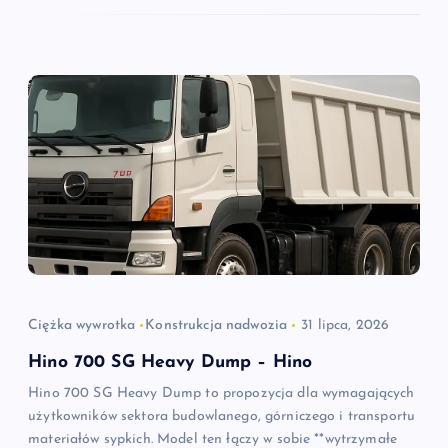
Ciężka wywrotka
Konstrukcja nadwozia
31 lipca, 2026
Hino 700 SG Heavy Dump – Hino
Hino 700 SG Heavy Dump to propozycja dla wymagających
użytkowników sektora budowlanego, górniczego i transportu
materiałów sypkich. Model ten łączy w sobie **wytrzymałe