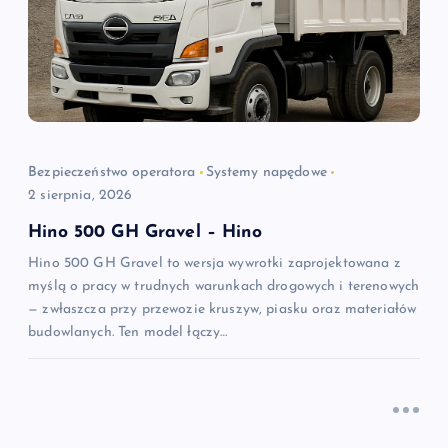
a
w
p
i
Bezpieczeństwo operatora
Systemy napędowe
2 sierpnia, 2026
s
Hino 500 GH Gravel – Hino
Hino 500 GH Gravel to wersja wywrotki zaprojektowana z
u
myślą o pracy w trudnych warunkach drogowych i terenowych
— zwłaszcza przy przewozie kruszyw, piasku oraz materiałów
budowlanych. Ten model łączy…