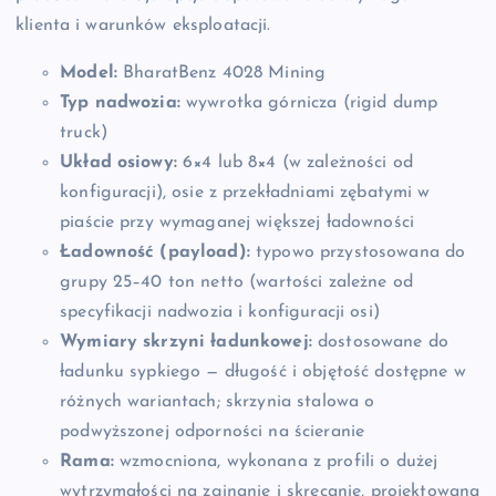
klienta i warunków eksploatacji.
Model:
BharatBenz 4028 Mining
Typ nadwozia:
wywrotka górnicza (rigid dump
truck)
Układ osiowy:
6×4 lub 8×4 (w zależności od
konfiguracji), osie z przekładniami zębatymi w
piaście przy wymaganej większej ładowności
Ładowność (payload):
typowo przystosowana do
grupy 25–40 ton netto (wartości zależne od
specyfikacji nadwozia i konfiguracji osi)
Wymiary skrzyni ładunkowej:
dostosowane do
ładunku sypkiego — długość i objętość dostępne w
różnych wariantach; skrzynia stalowa o
podwyższonej odporności na ścieranie
Rama:
wzmocniona, wykonana z profili o dużej
wytrzymałości na zginanie i skręcanie, projektowana