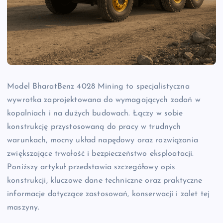
Model BharatBenz 4028 Mining to specjalistyczna
wywrotka zaprojektowana do wymagających zadań w
kopalniach i na dużych budowach. Łączy w sobie
konstrukcję przystosowaną do pracy w trudnych
warunkach, mocny układ napędowy oraz rozwiązania
zwiększające trwałość i bezpieczeństwo eksploatacji.
Poniższy artykuł przedstawia szczegółowy opis
konstrukcji, kluczowe dane techniczne oraz praktyczne
informacje dotyczące zastosowań, konserwacji i zalet tej
maszyny.