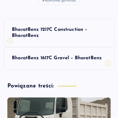
wywrotka górnicza
N
BharatBenz 1217C Construction –
a
BharatBenz
w
BharatBenz 1617C Gravel – BharatBenz
i
g
Powiązane treści:
a
c
j