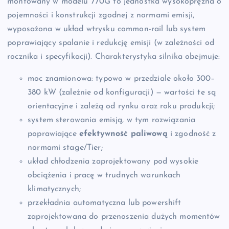
montowany w modelu 770G to jednostka wysokoprężna o
pojemności i konstrukcji zgodnej z normami emisji,
wyposażona w układ wtrysku common-rail lub system
poprawiający spalanie i redukcję emisji (w zależności od
rocznika i specyfikacji). Charakterystyka silnika obejmuje:
moc znamionowa: typowo w przedziale około 300–
380 kW (zależnie od konfiguracji) — wartości te są
orientacyjne i zależą od rynku oraz roku produkcji;
system sterowania emisją, w tym rozwiązania
poprawiające
efektywność paliwową
i zgodność z
normami stage/Tier;
układ chłodzenia zaprojektowany pod wysokie
obciążenia i pracę w trudnych warunkach
klimatycznych;
przekładnia automatyczna lub powershift
zaprojektowana do przenoszenia dużych momentów