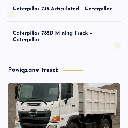
N
Caterpillar 745 Articulated – Caterpillar
a
w
Caterpillar 785D Mining Truck –
Caterpillar
i
g
Powiązane treści:
a
c
j
a