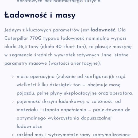
obrotowych bez nadmiernego zużycia.
Ładowność i masy
Jednym z kluczowych parametrów jest
ładowność
. Dla
Caterpillar 770G typowa ładowność nominalna wynosi
około 36,3 tony (około 40 short ton), co plasuje maszynę
w segmencie średnich wywrotek sztywnych. Inne istotne
parametry masowe (wartości orientacyjne):
masa operacyjna (zależnie od konfiguracji): rząd
wielkości kilku dziesiątek ton — obejmuje masę
pojazdu, pełne płyny eksploatacyjne oraz operatora;
pojemność skrzyni ładunkowej: w zależności od
materiału i stopnia napełnienia — projektowana do
optymalnego wykorzystania dopuszczalnej
ładowności;
rozkład mas i wytrzymałość ramy zoptymalizowane