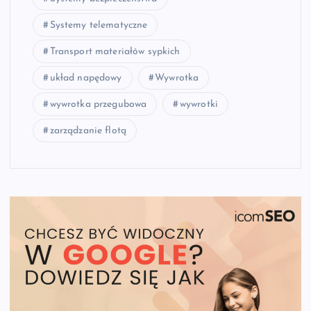
Systemy telematyczne
Transport materiałów sypkich
układ napędowy
Wywrotka
wywrotka przegubowa
wywrotki
zarządzanie flotą