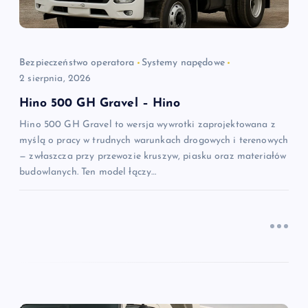
w
p
i
Bezpieczeństwo operatora
Systemy napędowe
2 sierpnia, 2026
s
Hino 500 GH Gravel – Hino
Hino 500 GH Gravel to wersja wywrotki zaprojektowana z
u
myślą o pracy w trudnych warunkach drogowych i terenowych
— zwłaszcza przy przewozie kruszyw, piasku oraz materiałów
budowlanych. Ten model łączy…