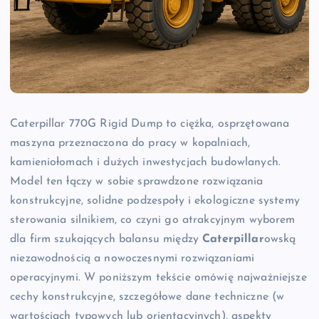
Caterpillar 770G Rigid Dump to ciężka, osprzętowana
maszyna przeznaczona do pracy w kopalniach,
kamieniołomach i dużych inwestycjach budowlanych.
Model ten łączy w sobie sprawdzone rozwiązania
konstrukcyjne, solidne podzespoły i ekologiczne systemy
sterowania silnikiem, co czyni go atrakcyjnym wyborem
dla firm szukających balansu między
Caterpillar
owską
niezawodnością a nowoczesnymi rozwiązaniami
operacyjnymi. W poniższym tekście omówię najważniejsze
cechy konstrukcyjne, szczegółowe dane techniczne (w
wartościach typowych lub orientacyjnych), aspekty