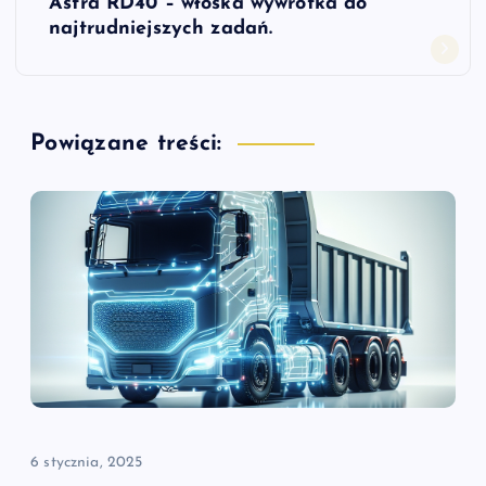
Astra RD40 – włoska wywrotka do
i
najtrudniejszych zadań.
g
a
Powiązane treści:
c
j
a
w
p
i
6 stycznia, 2025