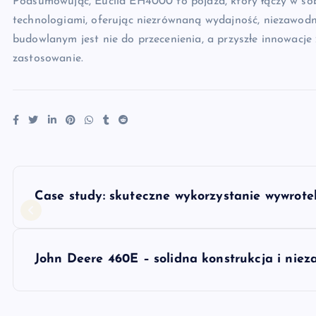
Podsumowując, Euclid EH4000 to pojazd, który łączy w sobi
technologiami, oferując niezrównaną wydajność, niezawodno
budowlanym jest nie do przecenienia, a przyszłe innowacje 
zastosowanie.
N
Case study: skuteczne wykorzystanie wywrot
a
w
John Deere 460E – solidna konstrukcja i niez
i