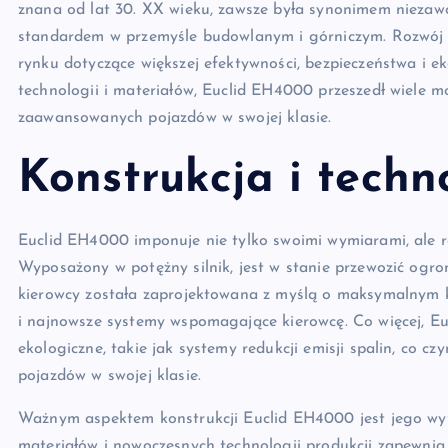
znana od lat 30. XX wieku, zawsze była synonimem niezawod
standardem w przemyśle budowlanym i górniczym. Rozwó
rynku dotyczące większej efektywności, bezpieczeństwa i ek
technologii i materiałów, Euclid EH4000 przeszedł wiele mo
zaawansowanych pojazdów w swojej klasie.
Konstrukcja i techn
Euclid EH4000 imponuje nie tylko swoimi wymiarami, ale 
Wyposażony w potężny silnik, jest w stanie przewozić ogro
kierowcy została zaprojektowana z myślą o maksymalnym ko
i najnowsze systemy wspomagające kierowcę. Co więcej, 
ekologiczne, takie jak systemy redukcji emisji spalin, co c
pojazdów w swojej klasie.
Ważnym aspektem konstrukcji Euclid EH4000 jest jego wyt
materiałów i nowoczesnych technologii produkcji zapewni