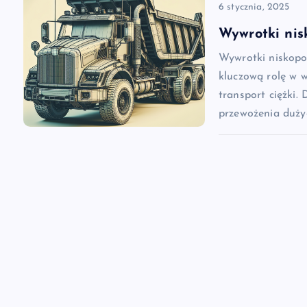
6 stycznia, 2025
s
Wywrotki nis
u
Wywrotki niskopo
kluczową rolę w w
transport ciężki. 
przewożenia duży