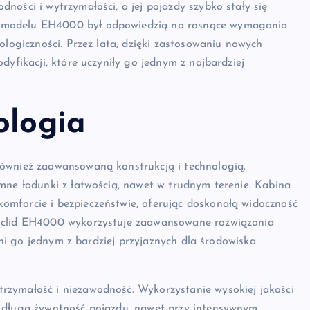
ności i wytrzymałości, a jej pojazdy szybko stały się
j modelu EH4000 był odpowiedzią na rosnące wymagania
ologiczności. Przez lata, dzięki zastosowaniu nowych
dyfikacji, które uczyniły go jednym z najbardziej
ologia
również zaawansowaną konstrukcją i technologią.
mne ładunki z łatwością, nawet w trudnym terenie. Kabina
mforcie i bezpieczeństwie, oferując doskonałą widoczność
Euclid EH4000 wykorzystuje zaawansowane rozwiązania
zyni go jednym z bardziej przyjaznych dla środowiska
rzymałość i niezawodność. Wykorzystanie wysokiej jakości
a długą żywotność pojazdu, nawet przy intensywnym