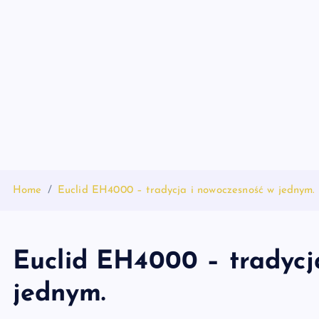
S
k
i
p
t
o
c
o
n
t
Home
Euclid EH4000 – tradycja i nowoczesność w jednym.
e
n
t
Euclid EH4000 – tradycj
jednym.