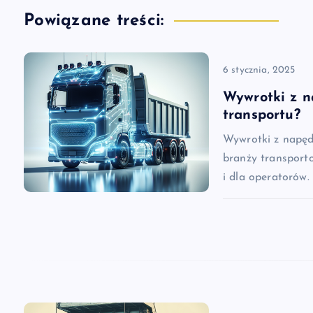
g
Powiązane treści:
a
6 stycznia, 2025
c
Wywrotki z n
transportu?
j
Wywrotki z napęd
branży transporto
a
i dla operatorów.
w
p
i