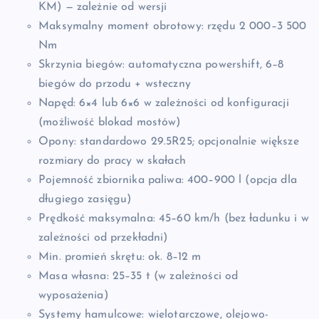
KM) — zależnie od wersji
Maksymalny moment obrotowy: rzędu 2 000–3 500
Nm
Skrzynia biegów: automatyczna powershift, 6–8
biegów do przodu + wsteczny
Napęd: 6×4 lub 6×6 w zależności od konfiguracji
(możliwość blokad mostów)
Opony: standardowo 29.5R25; opcjonalnie większe
rozmiary do pracy w skałach
Pojemność zbiornika paliwa: 400–900 l (opcja dla
długiego zasięgu)
Prędkość maksymalna: 45–60 km/h (bez ładunku i w
zależności od przekładni)
Min. promień skrętu: ok. 8–12 m
Masa własna: 25–35 t (w zależności od
wyposażenia)
Systemy hamulcowe: wielotarczowe, olejowo-