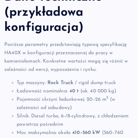
(przykładowa
konfiguracja)
Poniższe parametry przedstawiają typową specyfikację
HA40X w konfiguracji przeznaczonej do pracy w
kamieniołomach. Konkretne wartości mogą się różnić w
zależności od wersji, wyposażenia i rynku.
Typ maszyny:
Rock Truck
/ rigid dump truck
Ładowność nominalna:
40 t
(ok. 40 000 kg)
3
Pojemność skrzyni ładunkowej: 20–26 m
(w
zależności od zabudowy)
Silnik: Diesel turbo, 6-/8-cylindrowy, z chłodzeniem
powietrza pośrednim
Moc maksymalna: około
410–560 kW
(560–760