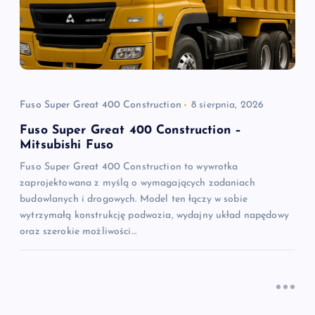
a
w
p
Fuso Super Great 400 Construction
8 sierpnia, 2026
i
Fuso Super Great 400 Construction –
Mitsubishi Fuso
s
Fuso Super Great 400 Construction to wywrotka
zaprojektowana z myślą o wymagających zadaniach
u
budowlanych i drogowych. Model ten łączy w sobie
wytrzymałą konstrukcję podwozia, wydajny układ napędowy
oraz szerokie możliwości…