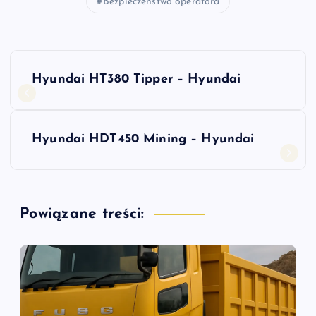
Bezpieczeństwo operatora
N
Hyundai HT380 Tipper – Hyundai
a
w
Hyundai HDT450 Mining – Hyundai
i
g
Powiązane treści:
a
c
j