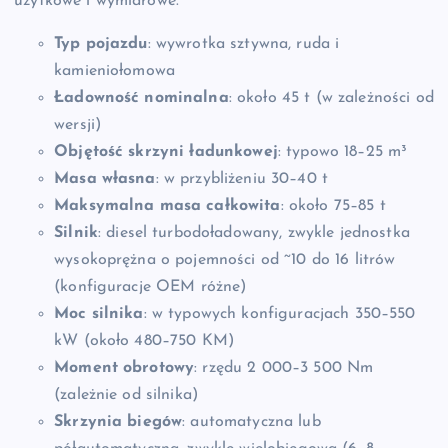
użytkowe i wymiarowe.
Typ pojazdu
: wywrotka sztywna, ruda i
kamieniołomowa
Ładowność nominalna
: około 45 t (w zależności od
wersji)
Objętość skrzyni ładunkowej
: typowo 18–25 m³
Masa własna
: w przybliżeniu 30–40 t
Maksymalna masa całkowita
: około 75–85 t
Silnik
: diesel turbodoładowany, zwykle jednostka
wysokoprężna o pojemności od ~10 do 16 litrów
(konfiguracje OEM różne)
Moc silnika
: w typowych konfiguracjach 350–550
kW (około 480–750 KM)
Moment obrotowy
: rzędu 2 000–3 500 Nm
(zależnie od silnika)
Skrzynia biegów
: automatyczna lub