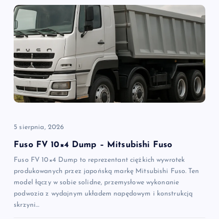
a
c
j
a
w
p
5 sierpnia, 2026
i
Fuso FV 10×4 Dump – Mitsubishi Fuso
Fuso FV 10×4 Dump to reprezentant ciężkich wywrotek
s
produkowanych przez japońską markę Mitsubishi Fuso. Ten
model łączy w sobie solidne, przemysłowe wykonanie
u
podwozia z wydajnym układem napędowym i konstrukcją
skrzyni…