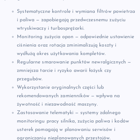
Systematyczne kontrole i wymiana filtrów powietrza
i paliwa — zapobiegają przedwczesnemu zużyciu
wtryskiwaczy i turbosprężarki.
Monitoring zużycia opon — odpowiednie ustawienie
ciśnienia oraz rotacja zminimalizują koszty i
wydłużą okres użytkowania kompletów.
Regularne smarowanie punktów newralgicznych —
zmniejsza tarcie i ryzyko awarii łożysk czy
przegubów.
Wykorzystanie oryginalnych części lub
rekomendowanych zamienników — wpływa na
żywotność i niezawodność maszyny.
Zastosowanie telematyki — systemy zdalnego
monitoringu pracy silnika, zużycia paliwa i kodów
usterek pomagają w planowaniu serwisów i
ograniczaniu nieplanowanych przestojów.