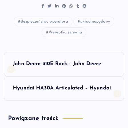
Bezpieczeństwo operatora
układ napędowy
Wywrotka sztywna
N
John Deere 310E Rock – John Deere
a
w
Hyundai HA30A Articulated – Hyundai
i
g
Powiązane treści: