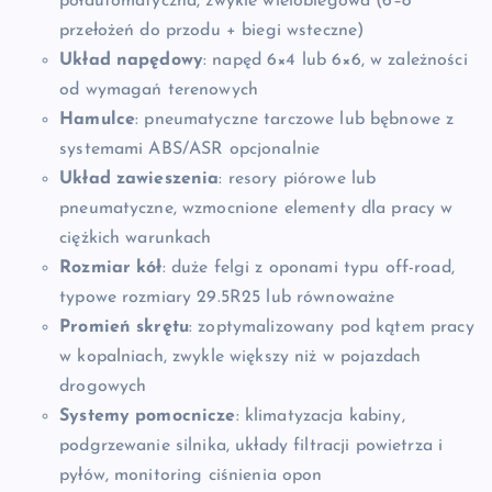
półautomatyczna, zwykle wielobiegowa (6–8
przełożeń do przodu + biegi wsteczne)
Układ napędowy
: napęd 6×4 lub 6×6, w zależności
od wymagań terenowych
Hamulce
: pneumatyczne tarczowe lub bębnowe z
systemami ABS/ASR opcjonalnie
Układ zawieszenia
: resory piórowe lub
pneumatyczne, wzmocnione elementy dla pracy w
ciężkich warunkach
Rozmiar kół
: duże felgi z oponami typu off-road,
typowe rozmiary 29.5R25 lub równoważne
Promień skrętu
: zoptymalizowany pod kątem pracy
w kopalniach, zwykle większy niż w pojazdach
drogowych
Systemy pomocnicze
: klimatyzacja kabiny,
podgrzewanie silnika, układy filtracji powietrza i
pyłów, monitoring ciśnienia opon