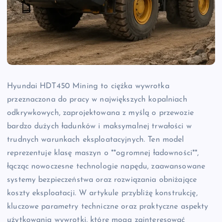
Hyundai HDT450 Mining to ciężka wywrotka
przeznaczona do pracy w największych kopalniach
odkrywkowych, zaprojektowana z myślą o przewozie
bardzo dużych ładunków i maksymalnej trwałości w
trudnych warunkach eksploatacyjnych. Ten model
reprezentuje klasę maszyn o **ogromnej ładowności**,
łącząc nowoczesne technologie napędu, zaawansowane
systemy bezpieczeństwa oraz rozwiązania obniżające
koszty eksploatacji. W artykule przybliżę konstrukcję,
kluczowe parametry techniczne oraz praktyczne aspekty
użytkowania wywrotki, które mogą zainteresować