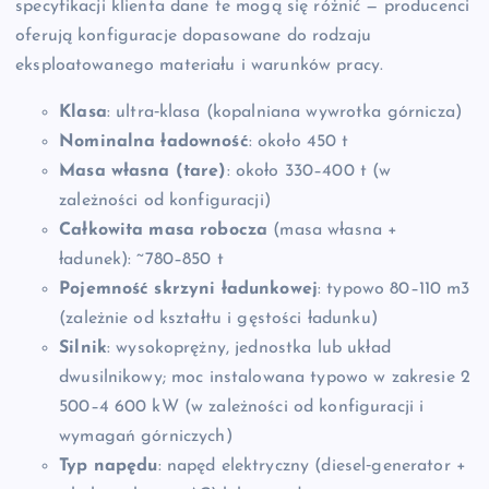
specyfikacji klienta dane te mogą się różnić — producenci
oferują konfiguracje dopasowane do rodzaju
eksploatowanego materiału i warunków pracy.
Klasa
: ultra‑klasa (kopalniana wywrotka górnicza)
Nominalna ładowność
: około 450 t
Masa własna (tare)
: około 330–400 t (w
zależności od konfiguracji)
Całkowita masa robocza
(masa własna +
ładunek): ~780–850 t
Pojemność skrzyni ładunkowej
: typowo 80–110 m3
(zależnie od kształtu i gęstości ładunku)
Silnik
: wysokoprężny, jednostka lub układ
dwusilnikowy; moc instalowana typowo w zakresie 2
500–4 600 kW (w zależności od konfiguracji i
wymagań górniczych)
Typ napędu
: napęd elektryczny (diesel‑generator +