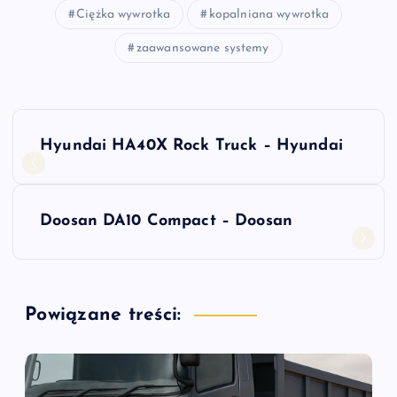
Ciężka wywrotka
kopalniana wywrotka
zaawansowane systemy
N
Hyundai HA40X Rock Truck – Hyundai
a
w
Doosan DA10 Compact – Doosan
i
g
Powiązane treści:
a
c