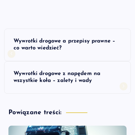
N
Wywrotki drogowe a przepisy prawne –
a
co warto wiedzieć?
w
Wywrotki drogowe z napędem na
i
wszystkie koła – zalety i wady
g
a
Powiązane treści:
c