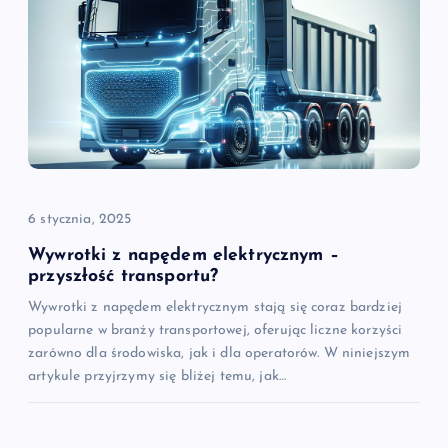
j
a
w
p
i
6 stycznia, 2025
s
Wywrotki z napędem elektrycznym –
przyszłość transportu?
u
Wywrotki z napędem elektrycznym stają się coraz bardziej
popularne w branży transportowej, oferując liczne korzyści
zarówno dla środowiska, jak i dla operatorów. W niniejszym
artykule przyjrzymy się bliżej temu, jak…