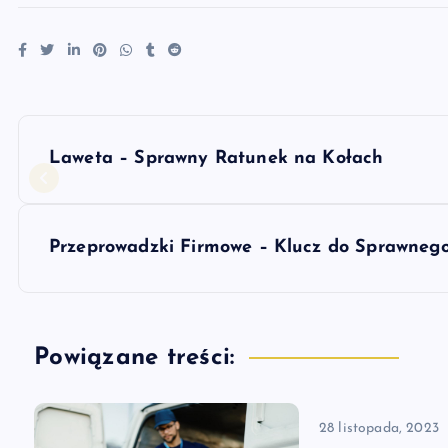
N
Laweta – Sprawny Ratunek na Kołach
a
w
Przeprowadzki Firmowe – Klucz do Sprawnego
i
g
Powiązane treści:
a
28 listopada, 2023