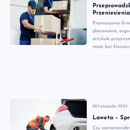
c
Przeprowadzk
Przeniesieni
j
Przenoszenie fir
planowania, orga
a
artykule przyjrzy
może być kluczow
w
p
i
s
28 listopada, 2023
Laweta – Sp
u
Czy zastanawiałeś