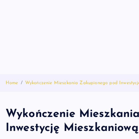
S
k
i
p
t
o
c
o
n
t
Home
Wykończenie Mieszkania Zakupionego pod Inwestycj
e
n
t
Wykończenie Mieszkani
Inwestycję Mieszkaniową