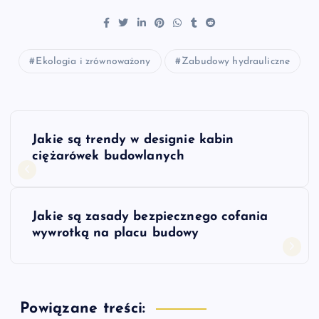
Ekologia i zrównoważony
Zabudowy hydrauliczne
N
Jakie są trendy w designie kabin
a
ciężarówek budowlanych
w
Jakie są zasady bezpiecznego cofania
i
wywrotką na placu budowy
g
a
Powiązane treści: