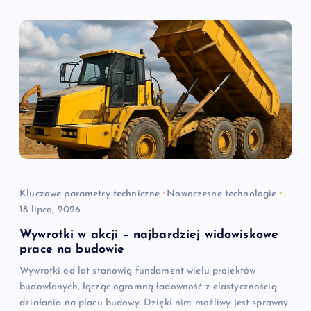
c
j
a
w
p
i
Kluczowe parametry techniczne
Nowoczesne technologie
18 lipca, 2026
s
Wywrotki w akcji – najbardziej widowiskowe
u
prace na budowie
Wywrotki od lat stanowią fundament wielu projektów
budowlanych, łącząc ogromną ładowność z elastycznością
działania na placu budowy. Dzięki nim możliwy jest sprawny