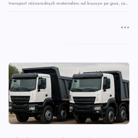
transport różnorodnych materiałów, od kruszyw po gruz, co…