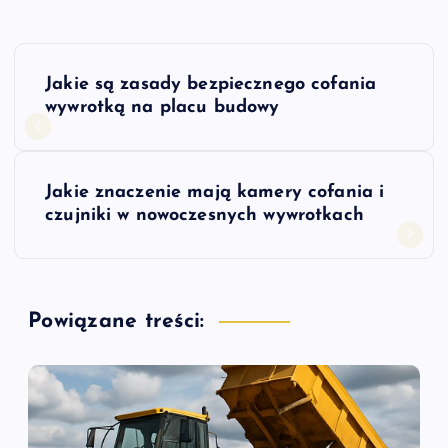
N
Jakie są zasady bezpiecznego cofania
a
wywrotką na placu budowy
w
Jakie znaczenie mają kamery cofania i
i
czujniki w nowoczesnych wywrotkach
g
a
Powiązane treści:
c
j