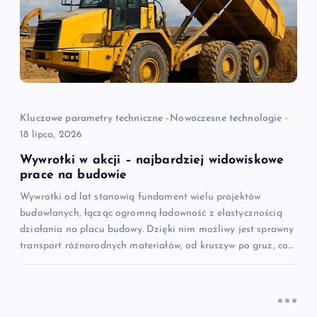
a
w
p
i
Kluczowe parametry techniczne
Nowoczesne technologie
18 lipca, 2026
s
Wywrotki w akcji – najbardziej widowiskowe
u
prace na budowie
Wywrotki od lat stanowią fundament wielu projektów
budowlanych, łącząc ogromną ładowność z elastycznością
działania na placu budowy. Dzięki nim możliwy jest sprawny
transport różnorodnych materiałów, od kruszyw po gruz, co…