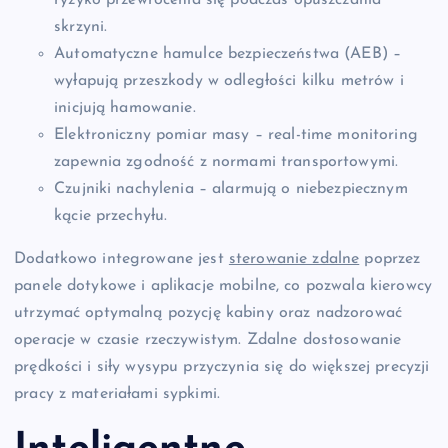
ryzyko przewrócenia się podczas opuszczania
skrzyni.
Automatyczne hamulce bezpieczeństwa (AEB) –
wyłapują przeszkody w odległości kilku metrów i
inicjują hamowanie.
Elektroniczny pomiar masy – real-time monitoring
zapewnia zgodność z normami transportowymi.
Czujniki nachylenia – alarmują o niebezpiecznym
kącie przechyłu.
Dodatkowo integrowane jest
sterowanie zdalne
poprzez
panele dotykowe i aplikacje mobilne, co pozwala kierowcy
utrzymać optymalną pozycję kabiny oraz nadzorować
operacje w czasie rzeczywistym. Zdalne dostosowanie
prędkości i siły wysypu przyczynia się do większej precyzji
pracy z materiałami sypkimi.