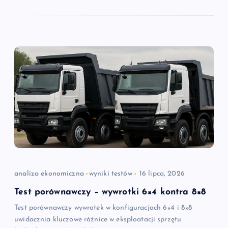
analiza ekonomiczna
wyniki testów
16 lipca, 2026
Test porównawczy – wywrotki 6×4 kontra 8×8
Test porównawczy wywrotek w konfiguracjach 6×4 i 8×8
uwidacznia kluczowe różnice w eksploatacji sprzętu