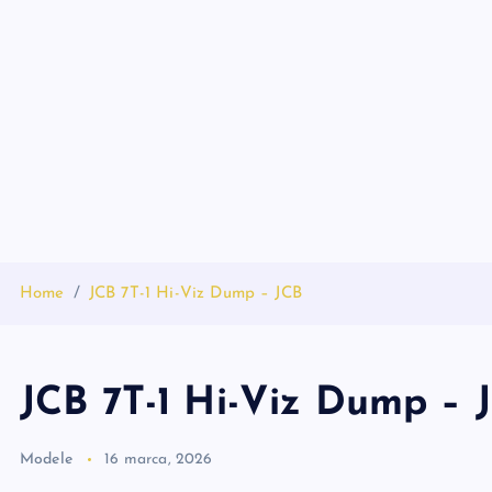
S
k
i
p
t
o
c
o
n
t
Home
JCB 7T-1 Hi-Viz Dump – JCB
e
n
t
JCB 7T-1 Hi-Viz Dump – 
Modele
16 marca, 2026