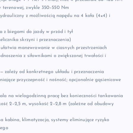
 terenowej, zwykle 350–550 Nm
drauliczny z możliwością napędu na 4 koła (4×4) i
z biegami do jazdy w przód i tył
licznika skrzyni i przeznaczenia)
 ułatwia manewrowanie w ciasnych przestrzeniach
noszenia z siłownikami o zwiększonej trwałości i
 zależy od konkretnego układu i przeznaczenia
iające przyczepność i nośność; opcjonalnie gąsienicowe
wala na wielogodzinną pracę bez konieczności tankowania
kość 2–2,5 m, wysokość 2–2,8 m (zależne od obudowy
kabina, klimatyzacja, systemy eliminujące ryzyko
wego