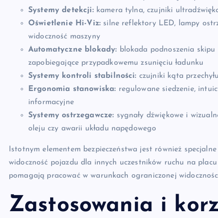
Systemy detekcji:
kamera tylna, czujniki ultradźwięk
Oświetlenie Hi-Viz:
silne reflektory LED, lampy ost
widoczność maszyny
Automatyczne blokady:
blokada podnoszenia skipu 
zapobiegające przypadkowemu zsunięciu ładunku
Systemy kontroli stabilności:
czujniki kąta przechył
Ergonomia stanowiska:
regulowane siedzenie, intuicy
informacyjne
Systemy ostrzegawcze:
sygnały dźwiękowe i wizualne
oleju czy awarii układu napędowego
Istotnym elementem bezpieczeństwa jest również specjalne
widoczność pojazdu dla innych uczestników ruchu na pla
pomagają pracować w warunkach ograniczonej widoczności
Zastosowania i kor