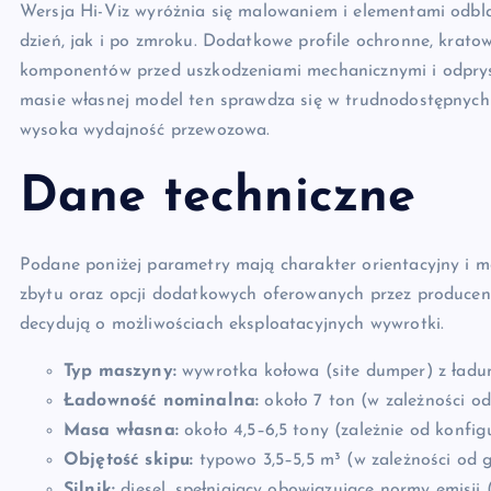
Wersja Hi-Viz wyróżnia się malowaniem i elementami odb
dzień, jak i po zmroku. Dodatkowe profile ochronne, krato
komponentów przed uszkodzeniami mechanicznymi i odpry
masie własnej model ten sprawdza się w trudnodostępnych 
wysoka wydajność przewozowa.
Dane techniczne
Podane poniżej parametry mają charakter orientacyjny i mo
zbytu oraz opcji dodatkowych oferowanych przez producent
decydują o możliwościach eksploatacyjnych wywrotki.
Typ maszyny:
wywrotka kołowa (site dumper) z ładu
Ładowność nominalna:
około 7 ton (w zależności o
Masa własna:
około 4,5–6,5 tony (zależnie od konfigu
Objętość skipu:
typowo 3,5–5,5 m³ (w zależności od g
Silnik:
diesel, spełniający obowiązujące normy emisji 