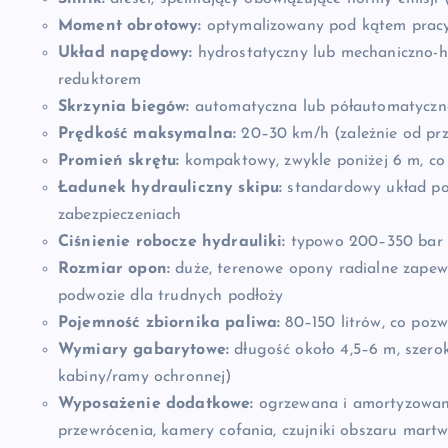
Moment obrotowy:
optymalizowany pod kątem pracy
Układ napędowy:
hydrostatyczny lub mechaniczno-hy
reduktorem
Skrzynia biegów:
automatyczna lub półautomatyczna 
Prędkość maksymalna:
20–30 km/h (zależnie od prze
Promień skrętu:
kompaktowy, zwykle poniżej 6 m, co
Ładunek hydrauliczny skipu:
standardowy układ pod
zabezpieczeniach
Ciśnienie robocze hydrauliki:
typowo 200–350 bar —
Rozmiar opon:
duże, terenowe opony radialne zapewn
podwozie dla trudnych podłoży
Pojemność zbiornika paliwa:
80–150 litrów, co poz
Wymiary gabarytowe:
długość około 4,5–6 m, szero
kabiny/ramy ochronnej)
Wyposażenie dodatkowe:
ogrzewana i amortyzowana 
przewrócenia, kamery cofania, czujniki obszaru mart