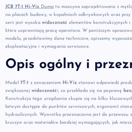
JCB
7T-1
Hi-Viz
Dump
to maszyna zaprojektowana z myślą
na placach budowy, w kopalniach odkrywkowych oraz przy 
serii jest wysoka
widoczność
elementów konstrukcyjnych i 
które usprawniają pracę operatora. W poniższym opracowa
modelu, przedstawimy dane techniczne, opiszemy wyposaże
eksploatacyjne i wymagania serwisowe.
Opis ogólny i prze
Model
7T-1
z oznaczeniem
Hi-Viz
stanowi odpowiedź produ
zwiększonej
widoczność
i, co przekłada się na poprawę
bez
Konstrukcja tego urządzenia skupia się na kilku kluczowych
łatwym dostępie do punktów serwisowych, ergonomii stan
hydraulicznych. Wywrotka przeznaczona jest do przewozu s
kruszyw oraz materiałów bardziej wymagających, jak miesz