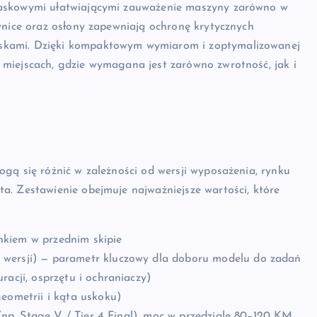
laskowymi ułatwiającymi zauważenie maszyny zarówno w
wnice oraz osłony zapewniają ochronę krytycznych
skami. Dzięki kompaktowym wymiarom i zoptymalizowanej
miejscach, gdzie wymagana jest zarówno zwrotność, jak i
gą się różnić w zależności od wersji wyposażenia, rynku
a. Zestawienie obejmuje najważniejsze wartości, które
nkiem w przednim skipie
d wersji) — parametr kluczowy dla doboru modelu do zadań
racji, osprzętu i ochraniaczy)
eometrii i kąta uskoku)
(np. Stage V / Tier 4 Final), moc w przedziale 80–120 KM