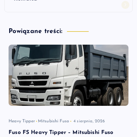
i
g
Powiązane treści:
a
c
j
a
w
p
i
Heavy Tipper
Mitsubishi Fuso
4 sierpnia, 2026
Fuso FS Heavy Tipper – Mitsubishi Fuso