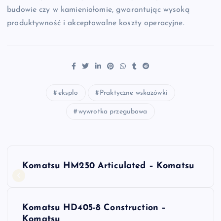
budowie czy w kamieniołomie, gwarantując wysoką
produktywność i akceptowalne koszty operacyjne.
eksplo
Praktyczne wskazówki
wywrotka przegubowa
N
Komatsu HM250 Articulated – Komatsu
a
w
Komatsu HD405-8 Construction –
Komatsu