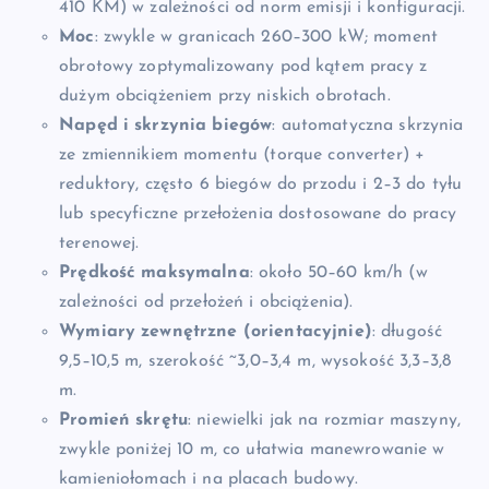
410 KM) w zależności od norm emisji i konfiguracji.
Moc
: zwykle w granicach 260–300 kW; moment
obrotowy zoptymalizowany pod kątem pracy z
dużym obciążeniem przy niskich obrotach.
Napęd i skrzynia biegów
: automatyczna skrzynia
ze zmiennikiem momentu (torque converter) +
reduktory, często 6 biegów do przodu i 2–3 do tyłu
lub specyficzne przełożenia dostosowane do pracy
terenowej.
Prędkość maksymalna
: około 50–60 km/h (w
zależności od przełożeń i obciążenia).
Wymiary zewnętrzne (orientacyjnie)
: długość
9,5–10,5 m, szerokość ~3,0–3,4 m, wysokość 3,3–3,8
m.
Promień skrętu
: niewielki jak na rozmiar maszyny,
zwykle poniżej 10 m, co ułatwia manewrowanie w
kamieniołomach i na placach budowy.