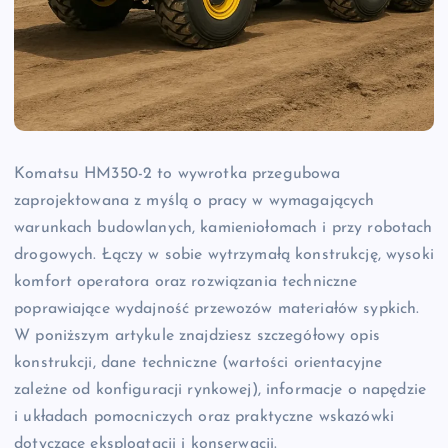
Komatsu HM350-2 to wywrotka przegubowa
zaprojektowana z myślą o pracy w wymagających
warunkach budowlanych, kamieniołomach i przy robotach
drogowych. Łączy w sobie wytrzymałą konstrukcję, wysoki
komfort operatora oraz rozwiązania techniczne
poprawiające wydajność przewozów materiałów sypkich.
W poniższym artykule znajdziesz szczegółowy opis
konstrukcji, dane techniczne (wartości orientacyjne
zależne od konfiguracji rynkowej), informacje o napędzie
i układach pomocniczych oraz praktyczne wskazówki
dotyczące eksploatacji i konserwacji.