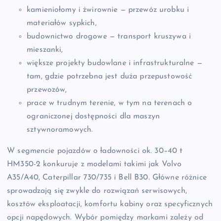
kamieniołomy i żwirownie — przewóz urobku i
materiałów sypkich,
budownictwo drogowe — transport kruszywa i
mieszanki,
większe projekty budowlane i infrastrukturalne —
tam, gdzie potrzebna jest duża przepustowość
przewozów,
prace w trudnym terenie, w tym na terenach o
ograniczonej dostępności dla maszyn
sztywnoramowych.
W segmencie pojazdów o ładowności ok. 30–40 t
HM350-2 konkuruje z modelami takimi jak Volvo
A35/A40, Caterpillar 730/735 i Bell B30. Główne różnice
sprowadzają się zwykle do rozwiązań serwisowych,
kosztów eksploatacji, komfortu kabiny oraz specyficznych
opcji napędowych. Wybór pomiędzy markami zależy od