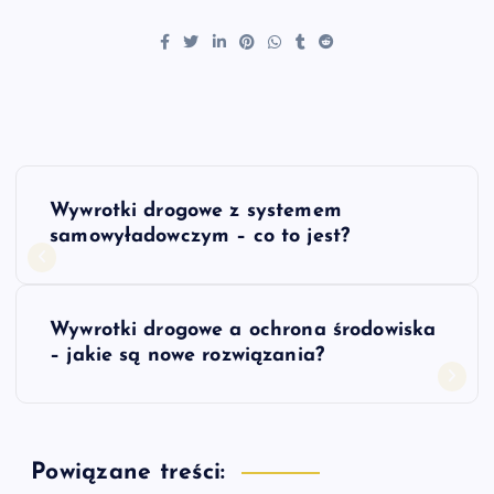
N
Wywrotki drogowe z systemem
a
samowyładowczym – co to jest?
w
Wywrotki drogowe a ochrona środowiska
i
– jakie są nowe rozwiązania?
g
a
Powiązane treści: