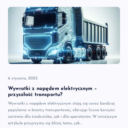
c
j
a
w
p
i
6 stycznia, 2025
s
Wywrotki z napędem elektrycznym –
przyszłość transportu?
u
Wywrotki z napędem elektrycznym stają się coraz bardziej
popularne w branży transportowej, oferując liczne korzyści
zarówno dla środowiska, jak i dla operatorów. W niniejszym
artykule przyjrzymy się bliżej temu, jak…