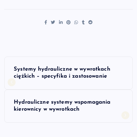
N
Systemy hydrauliczne w wywrotkach
a
ciężkich – specyfika i zastosowanie
w
Hydrauliczne systemy wspomagania
i
kierownicy w wywrotkach
g