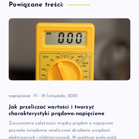
a
Powiązane treści:
c
j
a
w
p
i
napięciowe
V
19 listopada, 2025
s
Jak przeliczać wartości i tworzyć
charakterystyki prądowo-napięciowe
u
Zrozumienie zależności między prądem a napięciem
pozwala świadomie analizować działanie urządzeń
elektrycznych i elektronicznych. W praktyce wiele osób