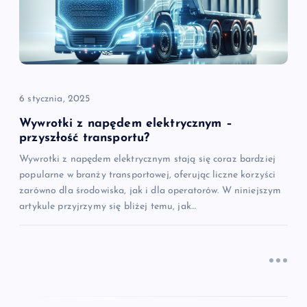
w
p
i
6 stycznia, 2025
s
Wywrotki z napędem elektrycznym –
przyszłość transportu?
u
Wywrotki z napędem elektrycznym stają się coraz bardziej
popularne w branży transportowej, oferując liczne korzyści
zarówno dla środowiska, jak i dla operatorów. W niniejszym
artykule przyjrzymy się bliżej temu, jak…