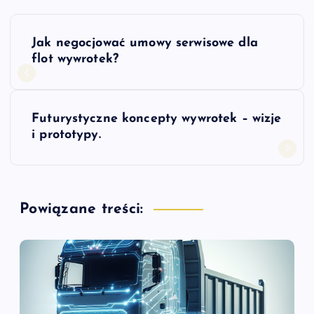
N
Jak negocjować umowy serwisowe dla
a
flot wywrotek?
w
Futurystyczne koncepty wywrotek – wizje
i
i prototypy.
g
a
Powiązane treści:
c
j
a