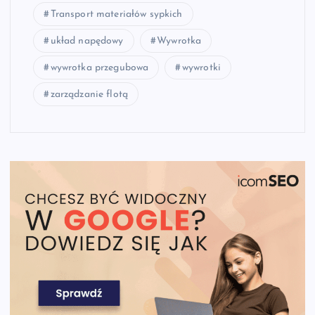
Transport materiałów sypkich
układ napędowy
Wywrotka
wywrotka przegubowa
wywrotki
zarządzanie flotą