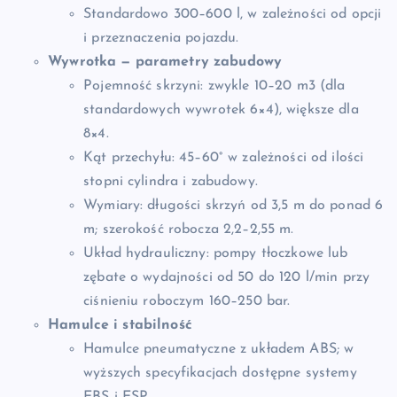
Standardowo 300–600 l, w zależności od opcji
i przeznaczenia pojazdu.
Wywrotka — parametry zabudowy
Pojemność skrzyni: zwykle 10–20 m3 (dla
standardowych wywrotek 6×4), większe dla
8×4.
Kąt przechyłu: 45–60° w zależności od ilości
stopni cylindra i zabudowy.
Wymiary: długości skrzyń od 3,5 m do ponad 6
m; szerokość robocza 2,2–2,55 m.
Układ hydrauliczny: pompy tłoczkowe lub
zębate o wydajności od 50 do 120 l/min przy
ciśnieniu roboczym 160–250 bar.
Hamulce i stabilność
Hamulce pneumatyczne z układem ABS; w
wyższych specyfikacjach dostępne systemy