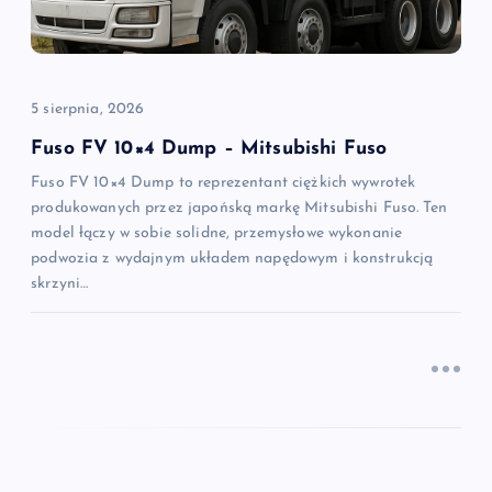
w
p
i
5 sierpnia, 2026
Fuso FV 10×4 Dump – Mitsubishi Fuso
s
Fuso FV 10×4 Dump to reprezentant ciężkich wywrotek
produkowanych przez japońską markę Mitsubishi Fuso. Ten
u
model łączy w sobie solidne, przemysłowe wykonanie
podwozia z wydajnym układem napędowym i konstrukcją
skrzyni…