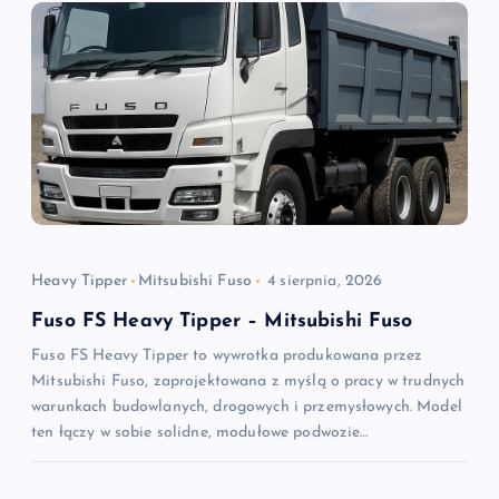
Heavy Tipper
Mitsubishi Fuso
4 sierpnia, 2026
Fuso FS Heavy Tipper – Mitsubishi Fuso
Fuso FS Heavy Tipper to wywrotka produkowana przez
Mitsubishi Fuso, zaprojektowana z myślą o pracy w trudnych
warunkach budowlanych, drogowych i przemysłowych. Model
ten łączy w sobie solidne, modułowe podwozie…