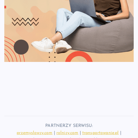
PARTNERZY SERWISU:
przemyslowcy.com
|
rolnicy.com
|
transportowanie.pl
|