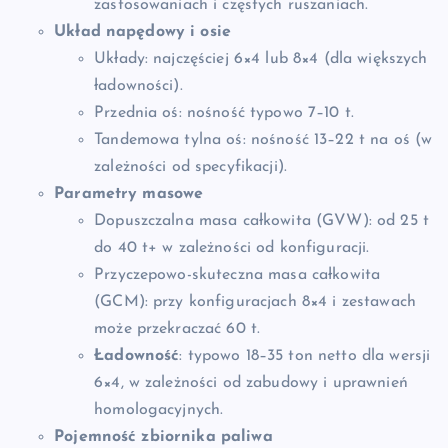
zastosowaniach i częstych ruszaniach.
Układ napędowy i osie
Układy: najczęściej 6×4 lub 8×4 (dla większych
ładowności).
Przednia oś: nośność typowo 7–10 t.
Tandemowa tylna oś: nośność 13–22 t na oś (w
zależności od specyfikacji).
Parametry masowe
Dopuszczalna masa całkowita (GVW): od 25 t
do 40 t+ w zależności od konfiguracji.
Przyczepowo-skuteczna masa całkowita
(GCM): przy konfiguracjach 8×4 i zestawach
może przekraczać 60 t.
Ładowność
: typowo 18–35 ton netto dla wersji
6×4, w zależności od zabudowy i uprawnień
homologacyjnych.
Pojemność zbiornika paliwa