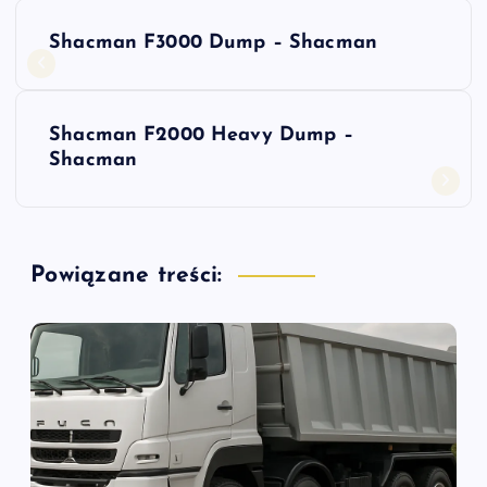
N
Shacman F3000 Dump – Shacman
a
w
Shacman F2000 Heavy Dump –
Shacman
i
g
Powiązane treści:
a
c
j
a