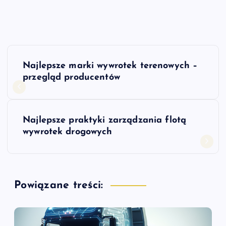
N
Najlepsze marki wywrotek terenowych –
a
przegląd producentów
w
Najlepsze praktyki zarządzania flotą
i
wywrotek drogowych
g
a
Powiązane treści:
c