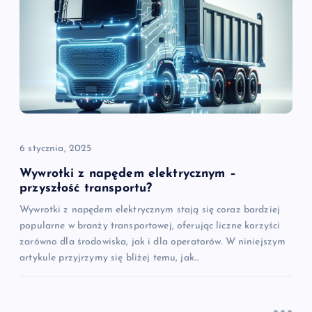
j
a
w
p
i
6 stycznia, 2025
s
Wywrotki z napędem elektrycznym –
przyszłość transportu?
u
Wywrotki z napędem elektrycznym stają się coraz bardziej
popularne w branży transportowej, oferując liczne korzyści
zarówno dla środowiska, jak i dla operatorów. W niniejszym
artykule przyjrzymy się bliżej temu, jak…