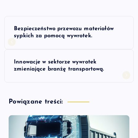
N
Bezpieczeństwo przewozu materiałów
a
sypkich za pomocą wywrotek.
w
Innowacje w sektorze wywrotek
i
zmieniające branżę transportową.
g
a
Powiązane treści:
c
j