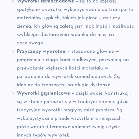
Wywrotki samochodowe
– są to najczęściej
spotykane wywrotki, wykorzystywane do transportu
materiałów sypkich, takich jak piasek, żwir czy
ziemia. Ich główną zaletą jest mobilność i możliwość
szybkiego dostarczenia ładunku do miejsca
docelowego.
Przyczepy wywrotne
– stosowane głównie w
połączeniu z ciągnikami siodłowymi, pozwalają na
przewożenie większych ilości materiału w
porównaniu do wywrotek samochodowych. Są
idealne do transportu na długie dystanse.
Wywrotki gąsienicowe
– dzięki swojej konstrukcji,
są w stanie poruszać się w trudnym terenie, gdzie
tradycyjne wywrotki mogłyby mieć problem. Są
wykorzystywane przede wszystkim w miejscach,
gdzie warunki terenowe uniemożliwiają użycie
innych typów wywrotek.