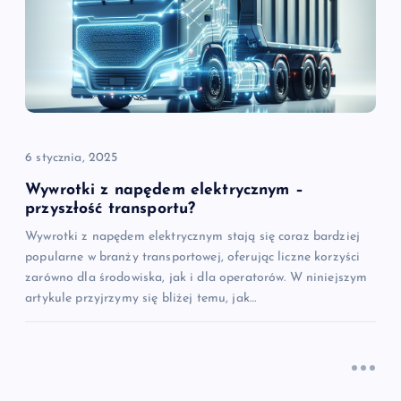
a
w
p
i
6 stycznia, 2025
s
Wywrotki z napędem elektrycznym –
przyszłość transportu?
u
Wywrotki z napędem elektrycznym stają się coraz bardziej
popularne w branży transportowej, oferując liczne korzyści
zarówno dla środowiska, jak i dla operatorów. W niniejszym
artykule przyjrzymy się bliżej temu, jak…