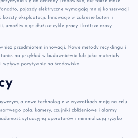
 przyczynia się do ochrony środowiska, ale także może
 Ponadto, pojazdy elektryczne wymagają mniej konserwacji
koszty eksploatacji. Innowacje w zakresie baterii i
, umożliwiając dłuższe cykle pracy i krótsze czasy
również przedmiotem innowacji. Nowe metody recyklingu i
anie, na przykład w budownictwie lub jako materiały
 i wpływa pozytywnie na środowisko.
cy
bywczym, a nowe technologie w wywrotkach mają na celu
rtwego pola, kamery, czujniki zbliżeniowe i alarmy
świadomość sytuacyjną operatorów i minimalizują ryzyko