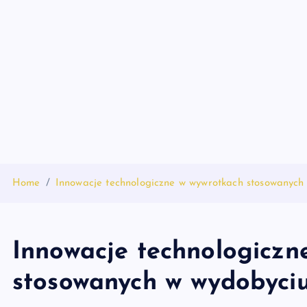
S
k
i
p
t
o
c
o
n
t
Home
Innowacje technologiczne w wywrotkach stosowanych 
e
n
t
Innowacje technologiczn
stosowanych w wydobyciu