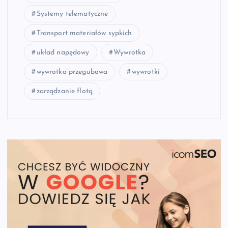
Systemy telematyczne
Transport materiałów sypkich
układ napędowy
Wywrotka
wywrotka przegubowa
wywrotki
zarządzanie flotą