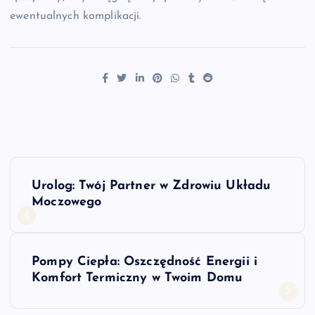
ewentualnych komplikacji.
N
Urolog: Twój Partner w Zdrowiu Układu
a
Moczowego
w
Pompy Ciepła: Oszczędność Energii i
i
Komfort Termiczny w Twoim Domu
g