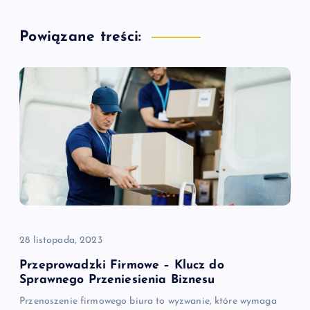
a
Powiązane treści:
c
j
a
w
p
i
28 listopada, 2023
s
Przeprowadzki Firmowe – Klucz do
Sprawnego Przeniesienia Biznesu
u
Przenoszenie firmowego biura to wyzwanie, które wymaga