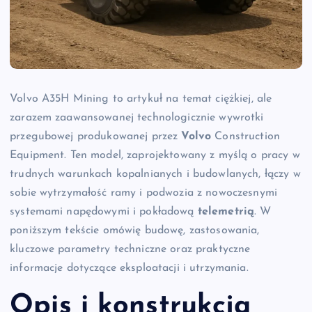
Volvo A35H Mining to artykuł na temat ciężkiej, ale
zarazem zaawansowanej technologicznie wywrotki
przegubowej produkowanej przez
Volvo
Construction
Equipment. Ten model, zaprojektowany z myślą o pracy w
trudnych warunkach kopalnianych i budowlanych, łączy w
sobie wytrzymałość ramy i podwozia z nowoczesnymi
systemami napędowymi i pokładową
telemetrią
. W
poniższym tekście omówię budowę, zastosowania,
kluczowe parametry techniczne oraz praktyczne
informacje dotyczące eksploatacji i utrzymania.
Opis i konstrukcja