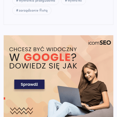
wywrotka przegubowa
wywrotki
zarządzanie flotą