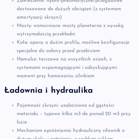
Zawieszenie: hydro-pneumatyczne/przegubowe
dostosowane do dużych obciążeń (z systemem
amortyzacji skrzyni)
Mosty: wzmocnione mosty planetarne z wysoką
wytrzymałością przekładni
Koła: opony o dużim profilu, możliwe konfiguracje
specjalne do osłony przed przebiciem
Hamulce: tarczowe na wszystkich osiach, z
systemami wspomagającymi i odzyskującymi
moment przy hamowaniu silnikiem
Ładownia i hydraulika
Pojemność skrzyni: uzależniona od gęstości
materiału – typowo kilka m3 do ponad 20 m3 przy
luzie
Mechanizm opróżniania: hydrauliczny siłownik o
dużym skoku i natężeniu, z szybkim cyklem